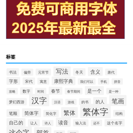
标签
写法
含义
书法
冬天
偏旁
元宵节
唐代
康熙字典
字形
宋代
寓意
手机
我们可以
拼音
是一个
春节
数字
攻略
时间
春节期间
是一种
汉字
笔画
的人
梦幻西游
的书
汉语
游戏
繁体字
繁体
简体字
笔顺
简化字
结构
读音
自己的
这个名字
让人
输入法
还不
诗人
这个字
部首