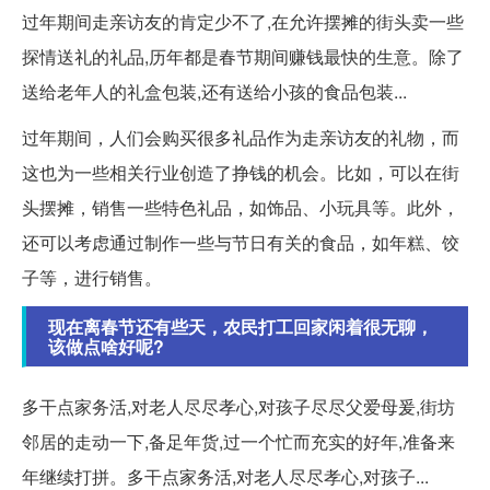
过年期间走亲访友的肯定少不了,在允许摆摊的街头卖一些
探情送礼的礼品,历年都是春节期间赚钱最快的生意。除了
送给老年人的礼盒包装,还有送给小孩的食品包装...
过年期间，人们会购买很多礼品作为走亲访友的礼物，而
这也为一些相关行业创造了挣钱的机会。比如，可以在街
头摆摊，销售一些特色礼品，如饰品、小玩具等。此外，
还可以考虑通过制作一些与节日有关的食品，如年糕、饺
子等，进行销售。
现在离春节还有些天，农民打工回家闲着很无聊，
该做点啥好呢?
多干点家务活,对老人尽尽孝心,对孩子尽尽父爱母爰,街坊
邻居的走动一下,备足年货,过一个忙而充实的好年,准备来
年继续打拼。多干点家务活,对老人尽尽孝心,对孩子...