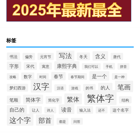
标签
写法
含义
书法
冬天
偏旁
元宵节
唐代
康熙字典
字形
宋代
寓意
手机
我们可以
拼音
是一个
春节
数字
攻略
时间
春节期间
是一种
汉字
笔画
的人
梦幻西游
的书
汉语
游戏
繁体字
繁体
简体字
笔顺
简化字
结构
读音
自己的
这个名字
让人
输入法
还不
诗人
这个字
部首
都是
问答