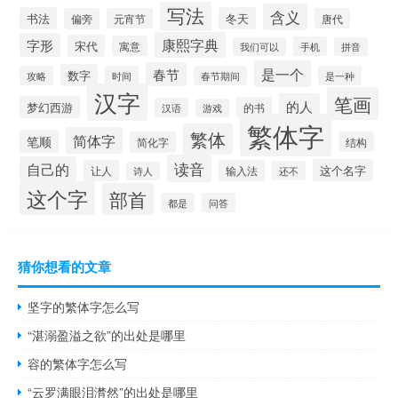
写法
含义
书法
冬天
偏旁
元宵节
唐代
康熙字典
字形
宋代
寓意
手机
我们可以
拼音
是一个
春节
数字
攻略
时间
春节期间
是一种
汉字
笔画
的人
梦幻西游
的书
汉语
游戏
繁体字
繁体
简体字
笔顺
简化字
结构
读音
自己的
这个名字
让人
输入法
还不
诗人
这个字
部首
都是
问答
猜你想看的文章
坚字的繁体字怎么写
“湛溺盈溢之欲”的出处是哪里
容的繁体字怎么写
“云罗满眼泪潸然”的出处是哪里