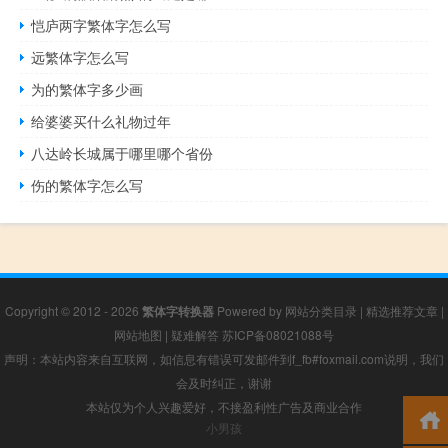
恺庐两字繁体字怎么写
远繁体字怎么写
为的繁体字多少画
给婆婆买什么礼物过年
八达岭长城属于哪里哪个省份
伤的繁体字怎么写
Copyright © 2012 - 2026
繁体字转换器
Powered by
网站分类目录
|
精选推荐文章
|
网站地图
|
疑难解答
苏ICP备08021088号
声明：本站内容来自互联网，如信息有错误可发邮件到f_fb#foxmail.com说明，我们
会及时纠正，谢谢
本站仅为个人兴趣爱好，不接盈利性广告及商业合作
小男孩