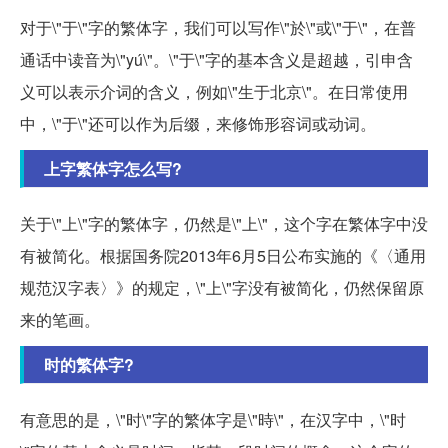
对于\"于\"字的繁体字，我们可以写作\"於\"或\"于\"，在普
通话中读音为\"yú\"。\"于\"字的基本含义是超越，引申含
义可以表示介词的含义，例如\"生于北京\"。在日常使用
中，\"于\"还可以作为后缀，来修饰形容词或动词。
上字繁体字怎么写?
关于\"上\"字的繁体字，仍然是\"上\"，这个字在繁体字中没
有被简化。根据国务院2013年6月5日公布实施的《〈通用
规范汉字表〉》的规定，\"上\"字没有被简化，仍然保留原
来的笔画。
时的繁体字?
有意思的是，\"时\"字的繁体字是\"時\"，在汉字中，\"时