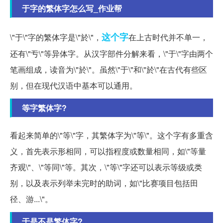
于字的繁体字怎么写_作业帮
这个字
\"于\"字的繁体字是\"於\"，
在上古时代并不单一，
还有\"亐\"等异体字。从汉字部件分解来看，\"于\"字由两个
笔画组成，读音为\"於\"。虽然\"于\"和\"於\"在古代有些区
别，但在现代汉语中基本可以通用。
等字繁体字?
看起来简单的\"等\"字，其繁体字为\"等\"。这个字有多重含
义，首先表示形相同，可以指程度或数量相同，如\"等量
齐观\"、\"等同\"等。其次，\"等\"字还可以表示等级或类
别，以及表示列举未完时的助词，如\"比赛项目包括田
径、游...\"。
于是不是繁体字?