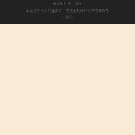
会及时纠正，谢谢
本站仅为个人兴趣爱好，不接盈利性广告及商业合作
小男孩