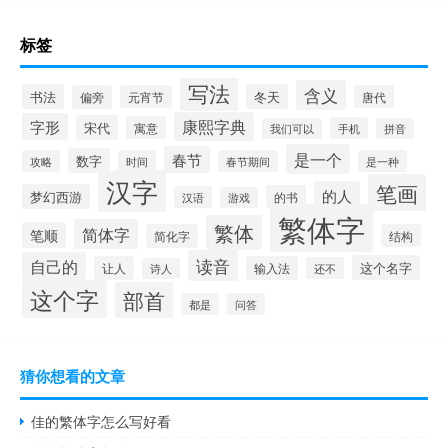
标签
写法
含义
书法
冬天
偏旁
元宵节
唐代
康熙字典
字形
宋代
寓意
手机
我们可以
拼音
是一个
春节
数字
攻略
时间
春节期间
是一种
汉字
笔画
的人
梦幻西游
的书
汉语
游戏
繁体字
繁体
简体字
笔顺
简化字
结构
读音
自己的
这个名字
让人
输入法
还不
诗人
这个字
部首
都是
问答
猜你想看的文章
佳的繁体字怎么写好看