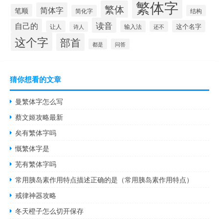
繁体字
繁体
简体字
笔顺
简化字
结构
读音
自己的
这个名字
让人
输入法
还不
诗人
这个字
部首
都是
问答
猜你想看的文章
曼繁体字怎么写
蔡文姬攻略最新
矣有繁体字吗
慨繁体字是
芜有繁体字吗
常用胰岛素作用特点描述正确的是（常用胰岛素作用特点）
戒律神器攻略
冬天橙子怎么切开保存