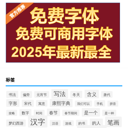
标签
写法
含义
书法
冬天
偏旁
元宵节
唐代
康熙字典
字形
宋代
寓意
手机
我们可以
拼音
是一个
春节
数字
攻略
时间
春节期间
是一种
汉字
笔画
的人
梦幻西游
的书
汉语
游戏