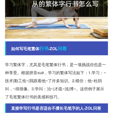
行书
问答
如何写毛笔繁体
-ZOL
学习繁体字，尤其是毛笔繁体行书，是一项挑战但也是一
种享受。根据拼音xué，学习的繁体写法如下：1.学习：~
技术|勤工俭~|我跟着他~了许多知识。2.模仿：他~杜鹃
叫，~得很像。3.学问：治~|才疏~浅|博~。这些例子展示
了毛笔繁体行书的美感和技巧。
直接学写行书是否适合不擅长毛笔字的人-ZOL问答