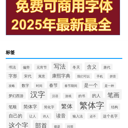
标签
写法
含义
书法
冬天
偏旁
元宵节
唐代
康熙字典
字形
宋代
寓意
手机
我们可以
拼音
是一个
春节
数字
攻略
时间
春节期间
是一种
汉字
笔画
的人
梦幻西游
的书
汉语
游戏
繁体字
繁体
简体字
笔顺
简化字
结构
读音
自己的
这个名字
让人
输入法
还不
诗人
这个字
部首
都是
问答