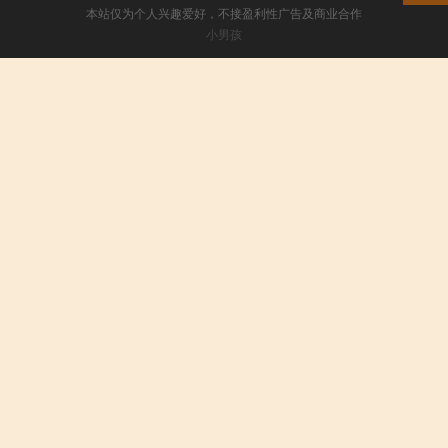
本站仅为个人兴趣爱好，不接盈利性广告及商业合作
小男孩