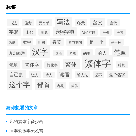
标签
写法
含义
书法
冬天
偏旁
元宵节
唐代
康熙字典
字形
宋代
寓意
手机
我们可以
拼音
是一个
春节
数字
攻略
时间
春节期间
是一种
汉字
笔画
的人
梦幻西游
的书
汉语
游戏
繁体字
繁体
简体字
笔顺
简化字
结构
读音
自己的
这个名字
让人
输入法
还不
诗人
这个字
部首
都是
问答
猜你想看的文章
凡的繁体字多少画
冲字繁体字怎么写