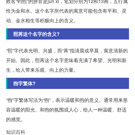
姓名“钧熙”的拼音是jun xi，笔划分别为12和13画，五行属
性为金和水。这个名字所代表的寓意可能包含有平和、灵
动、金水相生等积极向上的含义。
熙苒这个名字的含义?
“熙”字代表光明、兴盛，而“苒”指清晨或早晨，寓意清新的
开始。因此，熙苒这个名字意味着充满了希望、光明和新
生，给人带来乐观、向上的力量。
煦字繁体?
“煦”字繁体写法为“煦”，表示温暖和煦的意义。通常用来形
容温暖的阳光、和煦的氛围或人心，给人一种温暖、舒适
的感觉。
知识百科