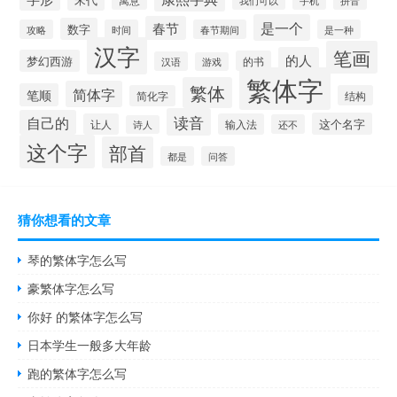
手机
我们可以
拼音
是一个
春节
数字
攻略
时间
春节期间
是一种
汉字
笔画
的人
梦幻西游
的书
汉语
游戏
繁体字
繁体
简体字
笔顺
简化字
结构
读音
自己的
这个名字
让人
输入法
还不
诗人
这个字
部首
都是
问答
猜你想看的文章
琴的繁体字怎么写
豪繁体字怎么写
你好 的繁体字怎么写
日本学生一般多大年龄
跑的繁体字怎么写