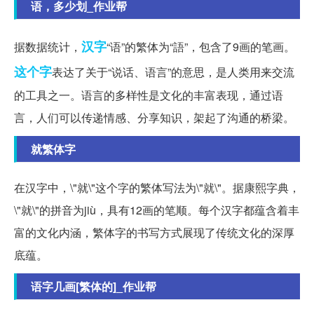
语，多少划_作业帮
汉字
据数据统计，
“语”的繁体为“語”，包含了9画的笔画。
这个字
表达了关于“说话、语言”的意思，是人类用来交流
的工具之一。语言的多样性是文化的丰富表现，通过语
言，人们可以传递情感、分享知识，架起了沟通的桥梁。
就繁体字
在汉字中，\"就\"这个字的繁体写法为\"就\"。据康熙字典，
\"就\"的拼音为jiù，具有12画的笔顺。每个汉字都蕴含着丰
富的文化内涵，繁体字的书写方式展现了传统文化的深厚
底蕴。
语字几画[繁体的]_作业帮