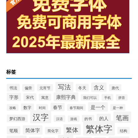
标签
写法
含义
书法
冬天
偏旁
元宵节
唐代
康熙字典
字形
宋代
寓意
手机
我们可以
拼音
是一个
春节
数字
攻略
时间
春节期间
是一种
汉字
笔画
的人
梦幻西游
的书
汉语
游戏
繁体字
繁体
简体字
笔顺
简化字
结构