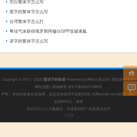
空白繁体字怎么写
惠字的繁体字怎么写
台湾繁体字怎么打
粤佳气体获得俄罗斯阿穆尔GPP首罐液氦
讲字的繁体字怎么写
Copyright © 2012 - 2026
繁体字转换器
Powered by
网站分类目录
|
精选推荐文章
|
网站地图
|
疑难解答
苏ICP备08021088号
声明：本站内容来自互联网，如信息有错误可发邮件到f_fb#foxmail.com说明，我们
会及时纠正，谢谢
本站仅为个人兴趣爱好，不接盈利性广告及商业合作
小男孩