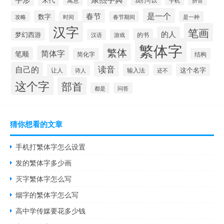
手机
我们可以
拼音
是一个
春节
数字
攻略
时间
春节期间
是一种
汉字
笔画
的人
梦幻西游
的书
汉语
游戏
繁体字
繁体
简体字
笔顺
简化字
结构
读音
自己的
这个名字
让人
输入法
还不
诗人
这个字
部首
都是
问答
猜你想看的文章
手机打繁体字怎么设置
发的繁体字多少画
灭字繁体字怎么写
烟字的繁体字怎么写
高中学传媒要花多少钱