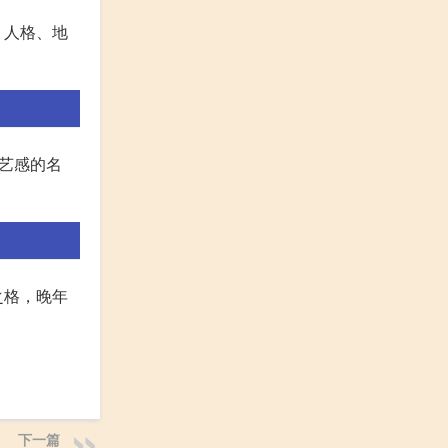
、人格、地
艺感的名
之格，晚年
下一篇