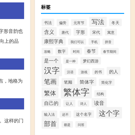
标签
写法
书法
冬天
偏旁
元宵节
字形音韵也
含义
字形
宋代
唐代
寓意
向上的品
康熙字典
手机
我们可以
拼音
春节
数字
攻略
时间
春节期间
是一个
梦幻西游
是一种
汉字
的人
的书
汉语
游戏
笔画
中吉，地格为
简体字
笔顺
简化字
繁体字
繁体
结构
读音
自己的
让人
诗人
这个字
这个名字
输入法
还不
。这样的门
部首
都是
问答