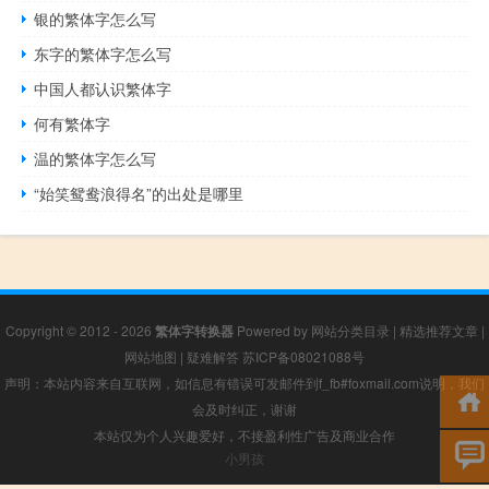
银的繁体字怎么写
东字的繁体字怎么写
中国人都认识繁体字
何有繁体字
温的繁体字怎么写
“始笑鸳鸯浪得名”的出处是哪里
Copyright © 2012 - 2026
繁体字转换器
Powered by
网站分类目录
|
精选推荐文章
|
网站地图
|
疑难解答
苏ICP备08021088号
声明：本站内容来自互联网，如信息有错误可发邮件到f_fb#foxmail.com说明，我们
会及时纠正，谢谢
本站仅为个人兴趣爱好，不接盈利性广告及商业合作
小男孩