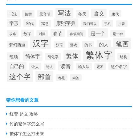
写法
含义
书法
冬天
偏旁
元宵节
唐代
康熙字典
字形
宋代
寓意
手机
我们可以
拼音
是一个
春节
数字
攻略
时间
春节期间
是一种
汉字
笔画
的人
梦幻西游
的书
汉语
游戏
繁体字
繁体
简体字
笔顺
简化字
结构
读音
自己的
这个名字
让人
输入法
还不
诗人
这个字
部首
都是
问答
猜你想看的文章
红警 起义 攻略
竹的繁体字怎么写
繁体字怎么打出来