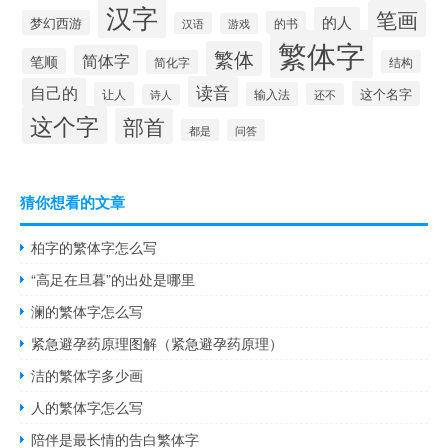
汉字
笔画
的人
梦幻西游
的书
汉语
游戏
繁体字
繁体
简体字
笔顺
简化字
结构
读音
自己的
这个名字
让人
输入法
还不
诗人
这个字
部首
都是
问答
猜你想看的文章
柏字的繁体字怎么写
“高足在旦暮”的出处是哪里
澜的繁体字怎么写
紧急避孕药原理图解（紧急避孕药原理）
洁的繁体字多少画
人的繁体字怎么写
陪伴是最长情的告白繁体字