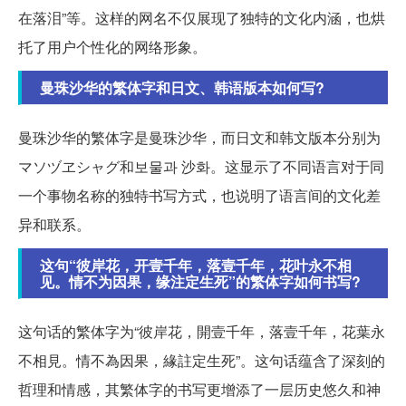
在落泪”等。这样的网名不仅展现了独特的文化内涵，也烘
托了用户个性化的网络形象。
曼珠沙华的繁体字和日文、韩语版本如何写?
曼珠沙华的繁体字是曼珠沙华，而日文和韩文版本分别为
マソヅヱシャグ和보물과 沙화。这显示了不同语言对于同
一个事物名称的独特书写方式，也说明了语言间的文化差
异和联系。
这句“彼岸花，开壹千年，落壹千年，花叶永不相
见。情不为因果，缘注定生死”的繁体字如何书写?
这句话的繁体字为“彼岸花，開壹千年，落壹千年，花葉永
不相見。情不為因果，緣註定生死”。这句话蕴含了深刻的
哲理和情感，其繁体字的书写更增添了一层历史悠久和神