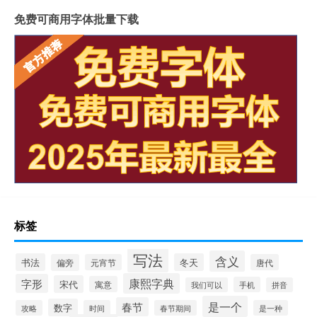
免费可商用字体批量下载
标签
写法
含义
书法
冬天
偏旁
元宵节
唐代
康熙字典
字形
宋代
寓意
手机
我们可以
拼音
是一个
春节
数字
攻略
时间
春节期间
是一种