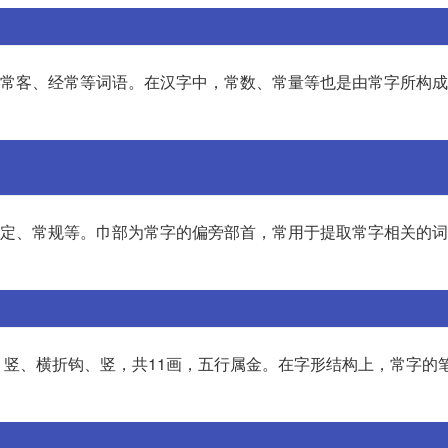
常、常客、经常等词语。在汉字中，常数、常量等也是由常字所构
、固定、常规等。巾部为常字的偏旁部首，常用于提取常字相关的
竖、横折钩、竖，共11画，五行属金。在字形结构上，常字的