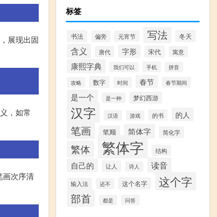
标签
写法
书法
冬天
偏旁
元宵节
成，展现出固
含义
字形
宋代
唐代
寓意
康熙字典
手机
我们可以
拼音
春节
数字
攻略
时间
春节期间
是一个
梦幻西游
是一种
汉字
词义，如常
的人
的书
汉语
游戏
笔画
简体字
笔顺
简化字
繁体字
繁体
结构
读音
自己的
让人
诗人
笔画次序清
这个字
这个名字
输入法
还不
部首
都是
问答