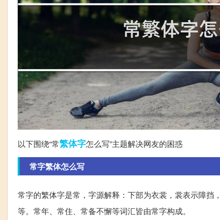
繁体字
以下围绕“常
怎么写”主题解决网友的困惑
常字繁体怎么写
常字的繁体字是常，字源解释：下部为衣裳，裳表示障挡
等。常年、常住、常备不懈等词汇皆由常字构成。