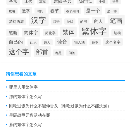
康熙字典
字形
宋代
寓意
手机
我们可以
拼音
是一个
春节
数字
攻略
时间
春节期间
是一种
汉字
笔画
的人
梦幻西游
的书
汉语
游戏
繁体字
繁体
简体字
笔顺
简化字
结构
读音
自己的
这个名字
让人
输入法
还不
诗人
这个字
部首
都是
问答
猜你想看的文章
哪里人用繁体字
漂的繁体字怎么写
刚吃过饭为什么不能伸舌头（刚吃过饭为什么不能洗澡）
星际战甲元宵活动在哪
雁的繁体字怎么写