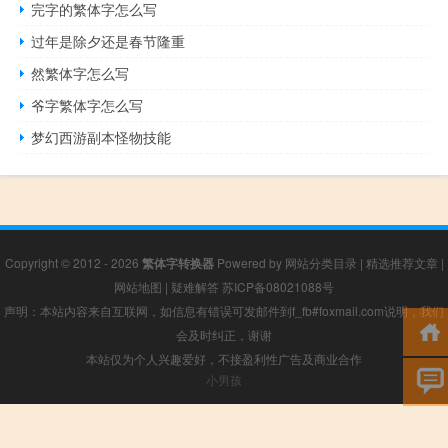
完字的繁体字怎么写
过年是除夕还是春节隆重
然繁体字怎么写
爷字繁体字怎么写
梦幻西游副本怪物技能
Copyright © 2012 - 2026
繁体字转换器
Powered by
网站分类目录
|
精选推荐文章
|
网站地图
|
疑难解答
苏ICP备08021088号
声明：本站内容来自互联网，如信息有错误可发邮件到f_fb#foxmail.com说明，我们
会及时纠正，谢谢
本站仅为个人兴趣爱好，不接盈利性广告及商业合作
小男孩