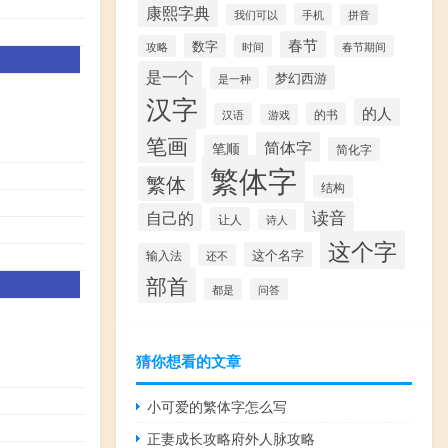
康熙字典
手机
我们可以
拼音
春节
数字
攻略
时间
春节期间
是一个
梦幻西游
是一种
汉字
的人
的书
汉语
游戏
笔画
简体字
笔顺
简化字
繁体字
繁体
结构
读音
自己的
让人
诗人
这个字
这个名字
输入法
还不
部首
都是
问答
猜你想看的文章
小可爱的繁体字怎么写
正妻成长攻略府外人脉攻略