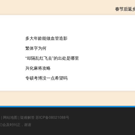
春节后返
多大年龄能做血管造影
繁体字为何
“却隔乱红飞去”的出处是哪里
兴化麻将攻略
专硕考博没一点希望吗
章
|
网站地图
|
疑难解答
苏ICP备08021088号
，我们会及时纠正，谢谢