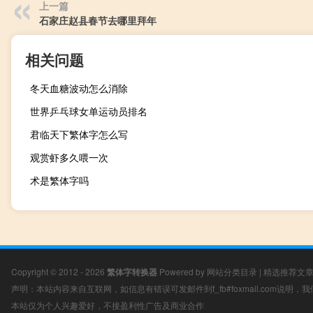
上一篇
石家庄赵县春节去哪里拜年
相关问题
冬天血糖波动怎么消除
世界乒乓球女单运动员排名
君临天下繁体字怎么写
观赏虾多久喂一次
术是繁体字吗
Copyright © 2012 - 2026
繁体字转换器
Powered by
网站分类目录
|
精选推荐文
声明：本站内容来自互联网，如信息有错误可发邮件到f_fb#foxmail.com说明
本站仅为个人兴趣爱好，不接盈利性广告及商业合作