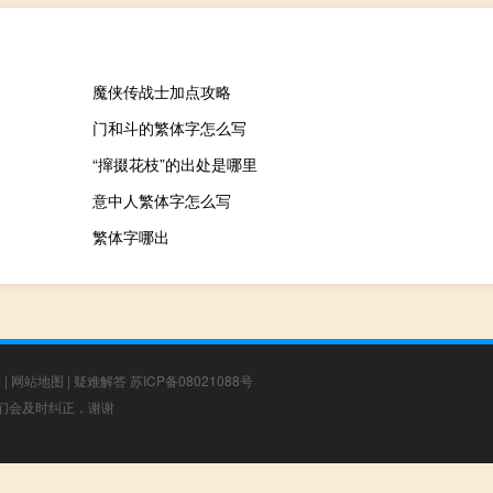
魔侠传战士加点攻略
门和斗的繁体字怎么写
“撺掇花枝”的出处是哪里
意中人繁体字怎么写
繁体字哪出
章
|
网站地图
|
疑难解答
苏ICP备08021088号
，我们会及时纠正，谢谢