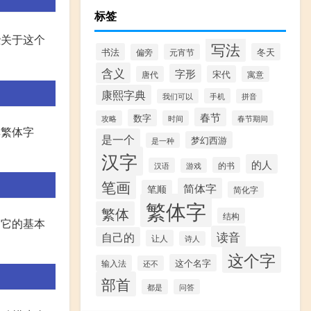
标签
些关于这个
写法
书法
冬天
偏旁
元宵节
含义
字形
宋代
唐代
寓意
康熙字典
手机
我们可以
拼音
春节
数字
攻略
时间
春节期间
其繁体字
是一个
梦幻西游
是一种
汉字
的人
的书
汉语
游戏
笔画
简体字
笔顺
简化字
繁体字
繁体
结构
，它的基本
读音
自己的
让人
诗人
这个字
这个名字
输入法
还不
部首
都是
问答