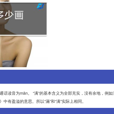
通话读音为mǎn。 “满”的基本含义为全部充实，没有余地，例如
中有盈溢的意思。所以“滿”和“满”实际上相同。