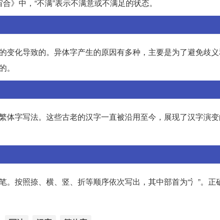
·宙合》中，“不满”表示不满意或不满足的状态。
符的变化导致的。异体字产生的原因有多种，主要是为了避免歧义
的。
的繁体字写法。这些古老的汉字一直被沿用至今，展现了汉字演变
3笔。按照捺、横、竖、折等顺序依次写出，其中部首为“氵”。正