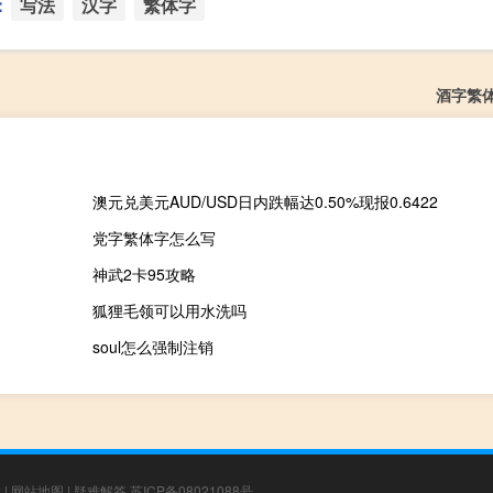
：
写法
汉字
繁体字
酒字繁
澳元兑美元AUD/USD日内跌幅达0.50%现报0.6422
党字繁体字怎么写
神武2卡95攻略
狐狸毛领可以用水洗吗
soul怎么强制注销
章
|
网站地图
|
疑难解答
苏ICP备08021088号