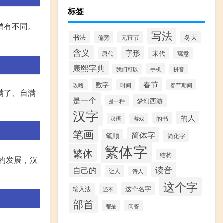
标签
稍有不同。
写法
书法
冬天
偏旁
元宵节
含义
字形
宋代
唐代
寓意
康熙字典
手机
我们可以
拼音
春节
数字
攻略
时间
春节期间
满了、自满
是一个
梦幻西游
是一种
汉字
的人
的书
汉语
游戏
笔画
简体字
笔顺
简化字
繁体字
繁体
结构
史的发展，汉
读音
自己的
让人
诗人
这个字
这个名字
输入法
还不
部首
都是
问答