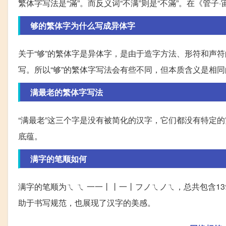
繁体字写法是“滿”。而反义词“不满”则是“不滿”。在《管子
够的繁体字为什么写成异体字
关于“够”的繁体字是异体字，是由于造字方法、形符和声
写。所以“够”的繁体字写法会有些不同，但本质含义是相同
满最老的繁体字写法
“满最老”这三个字是没有被简化的汉字，它们都没有特定
底蕴。
满字的笔顺如何
满字的笔顺为ㄟ ㄟ 一一丨丨一丨フノㄟノㄟ，总共包含1
助于书写规范，也展现了汉字的美感。