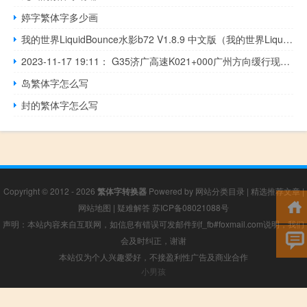
婷字繁体字多少画
我的世界LiquidBounce水影b72 V1.8.9 中文版（我的世界LiquidBounce水影b72 V1.8.9 中文版功能简介）
2023-11-17 19:11： G35济广高速K021+000广州方向缓行现象解除，道路恢复畅通。 A64idDYy ​​​
岛繁体字怎么写
封的繁体字怎么写
Copyright © 2012 - 2026
繁体字转换器
Powered by
网站分类目录
|
精选推荐文章
|
网站地图
|
疑难解答
苏ICP备08021088号
声明：本站内容来自互联网，如信息有错误可发邮件到f_fb#foxmail.com说明，我们
会及时纠正，谢谢
本站仅为个人兴趣爱好，不接盈利性广告及商业合作
小男孩