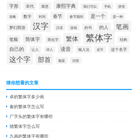
康熙字典
字形
宋代
寓意
手机
我们可以
拼音
是一个
春节
数字
攻略
时间
春节期间
是一种
汉字
笔画
的人
梦幻西游
的书
汉语
游戏
繁体字
繁体
简体字
笔顺
简化字
结构
读音
自己的
这个名字
让人
输入法
还不
诗人
这个字
部首
都是
问答
猜你想看的文章
卓的繁体字多少画
秦的繁体字怎么写
广字头的繁体字有哪些
德繁体字怎么写
九画的繁体字有哪些