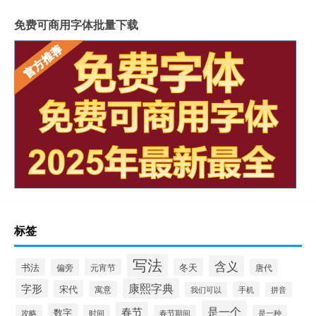
免费可商用字体批量下载
标签
写法
含义
书法
冬天
偏旁
元宵节
唐代
康熙字典
字形
宋代
寓意
手机
我们可以
拼音
是一个
春节
数字
攻略
时间
春节期间
是一种