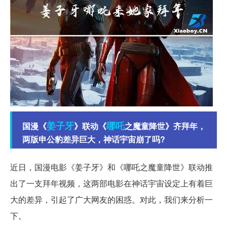
姜子牙
哪吒
国漫《
》联动《
之魔童降世》齐拜年，
两版申公豹差异巨大，神话宇宙崩了吗?
近日，国漫电影《姜子牙》和《哪吒之魔童降世》联动推
出了一支拜年视频，这两部电影在神话宇宙设定上有着巨
大的差异，引起了广大网友的困惑。对此，我们来分析一
下。