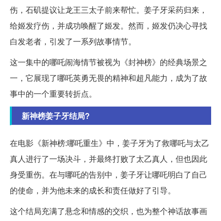
伤，石矶提议让龙王三太子前来帮忙。姜子牙采药归来，
给姬发疗伤，并成功唤醒了姬发。然而，姬发仍决心寻找
白发老者，引发了一系列故事情节。
这一集中的哪吒闹海情节被视为《封神榜》的经典场景之
一，它展现了哪吒英勇无畏的精神和超凡能力，成为了故
事中的一个重要转折点。
新神榜姜子牙结局?
在电影《新神榜:哪吒重生》中，姜子牙为了救哪吒与太乙
真人进行了一场决斗，并最终打败了太乙真人，但也因此
身受重伤。在与哪吒的告别中，姜子牙让哪吒明白了自己
的使命，并为他未来的成长和责任做好了引导。
这个结局充满了悬念和情感的交织，也为整个神话故事画