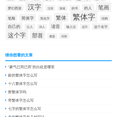
汉字
笔画
的人
梦幻西游
的书
汉语
游戏
繁体字
繁体
简体字
笔顺
简化字
结构
读音
自己的
这个名字
让人
输入法
还不
诗人
这个字
部首
都是
问答
猜你想看的文章
“豪气已而已而”的出处是哪里
龄的繁体字怎么写
十八繁体字怎么写
辉繁体字吗
带繁体字怎么写
七字的繁体字怎么写
有的繁体字有几种写法