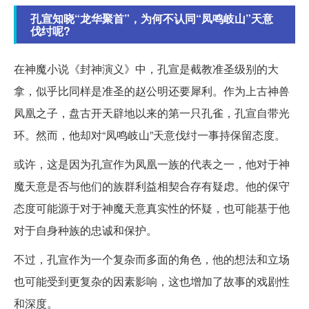
孔宣知晓“龙华聚首”，为何不认同“凤鸣岐山”天意
伐纣呢?
在神魔小说《封神演义》中，孔宣是截教准圣级别的大
拿，似乎比同样是准圣的赵公明还要犀利。作为上古神兽
凤凰之子，盘古开天辟地以来的第一只孔雀，孔宣自带光
环。然而，他却对“凤鸣岐山”天意伐纣一事持保留态度。
或许，这是因为孔宣作为凤凰一族的代表之一，他对于神
魔天意是否与他们的族群利益相契合存有疑虑。他的保守
态度可能源于对于神魔天意真实性的怀疑，也可能基于他
对于自身种族的忠诚和保护。
不过，孔宣作为一个复杂而多面的角色，他的想法和立场
也可能受到更复杂的因素影响，这也增加了故事的戏剧性
和深度。