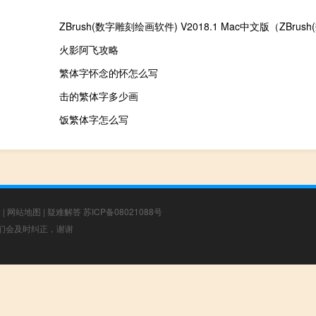
火影阿飞攻略
繁体字怀念的怀怎么写
击的繁体字多少画
饭繁体字怎么写
章
|
网站地图
|
疑难解答
苏ICP备08021088号
，我们会及时纠正，谢谢