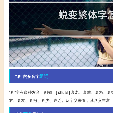
组词
“衰”的多音字
“衰”字有多种发音，例如：[ shuāi ] 衰老、衰减、衰朽
衣、衰杖、衰冠、衰少、衰乏。从字义来看，其含义丰富