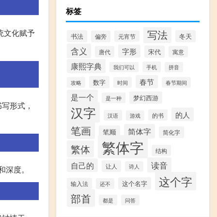
标签
写法
统文化赋予
书法
冬天
偏旁
元宵节
含义
字形
宋代
唐代
寓意
康熙字典
手机
我们可以
拼音
春节
数字
攻略
时间
春节期间
是一个
梦幻西游
是一种
书写形式，
汉字
的人
的书
汉语
游戏
笔画
简体字
笔顺
简化字
繁体字
繁体
结构
读音
自己的
让人
诗人
度和深度。
这个字
这个名字
输入法
还不
部首
都是
问答