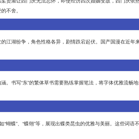
温柔贤淑让西门庆无法忘怀，即使经历四次婚姻变故，西门庆依
爱的不舍。
发的江湖纷争，角色性格各异，剧情跌宕起伏。国产国漫在近年
涵。书写“东”的繁体草书需要熟练掌握笔法，将字体优雅流畅地
如“蝴蝶”、“蝶翎”等，展现出蝶类昆虫的优雅与美丽。这些词语