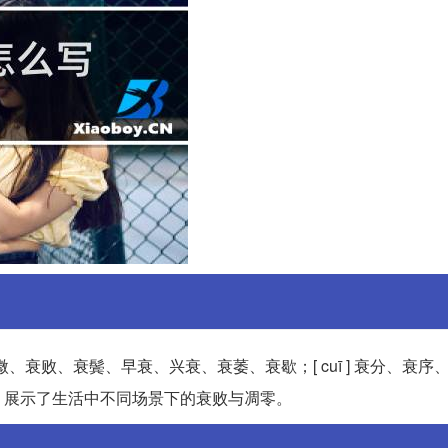
、衰微、衰败、衰鬓、早衰、兴衰、衰萎、衰歇；[ cuī ] 衰分、衰
，展示了生活中不同场景下的衰败与凋零。