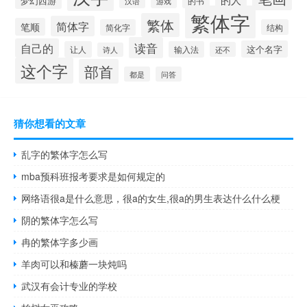
梦幻西游
的书
汉语
游戏
繁体字
繁体
简体字
笔顺
简化字
结构
读音
自己的
这个名字
让人
输入法
还不
诗人
这个字
部首
都是
问答
猜你想看的文章
乱字的繁体字怎么写
mba预科班报考要求是如何规定的
网络语很a是什么意思，很a的女生,很a的男生表达什么什么梗
阴的繁体字怎么写
冉的繁体字多少画
羊肉可以和榛蘑一块炖吗
武汉有会计专业的学校