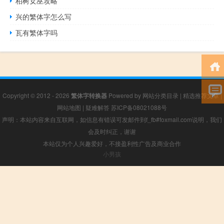
柏树女巫攻略
兴的繁体字怎么写
瓦有繁体字吗
Copyright © 2012 - 2026
繁体字转换器
Powered by
网站分类目录
|
精选推荐文章
|
网站地图
|
疑难解答
苏ICP备08021088号
声明：本站内容来自互联网，如信息有错误可发邮件到f_fb#foxmail.com说明，我们
会及时纠正，谢谢
本站仅为个人兴趣爱好，不接盈利性广告及商业合作
小男孩