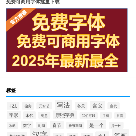
免费可商用字体批量下载
标签
写法
含义
书法
冬天
偏旁
元宵节
唐代
康熙字典
字形
宋代
寓意
手机
我们可以
拼音
是一个
春节
数字
攻略
时间
春节期间
是一种
汉字
笔画
的人