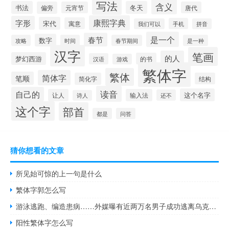
写法
含义
书法
冬天
偏旁
元宵节
唐代
康熙字典
字形
宋代
寓意
手机
我们可以
拼音
是一个
春节
数字
攻略
时间
春节期间
是一种
汉字
笔画
的人
梦幻西游
的书
汉语
游戏
繁体字
繁体
简体字
笔顺
简化字
结构
读音
自己的
这个名字
让人
输入法
还不
诗人
这个字
部首
都是
问答
猜你想看的文章
所见始可惊的上一句是什么
繁体字郭怎么写
游泳逃跑、编造患病……外媒曝有近两万名男子成功逃离乌克兰躲避征兵
阳性繁体字怎么写