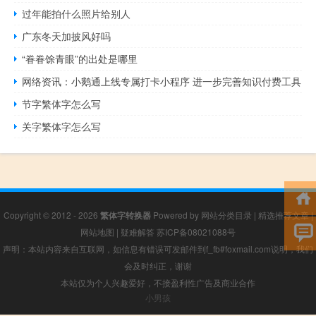
过年能拍什么照片给别人
广东冬天加披风好吗
“眷眷馀青眼”的出处是哪里
网络资讯：小鹅通上线专属打卡小程序 进一步完善知识付费工具
节字繁体字怎么写
关字繁体字怎么写
Copyright © 2012 - 2026
繁体字转换器
Powered by
网站分类目录
|
精选推荐文章
|
网站地图
|
疑难解答
苏ICP备08021088号
声明：本站内容来自互联网，如信息有错误可发邮件到f_fb#foxmail.com说明，我们
会及时纠正，谢谢
本站仅为个人兴趣爱好，不接盈利性广告及商业合作
小男孩