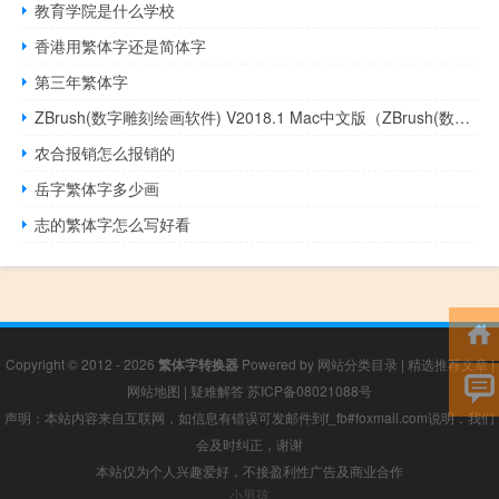
教育学院是什么学校
香港用繁体字还是简体字
第三年繁体字
ZBrush(数字雕刻绘画软件) V2018.1 Mac中文版（ZBrush(数字雕刻绘画软件) V2018.1 Mac中文版功能简介）
农合报销怎么报销的
岳字繁体字多少画
志的繁体字怎么写好看
Copyright © 2012 - 2026
繁体字转换器
Powered by
网站分类目录
|
精选推荐文章
|
网站地图
|
疑难解答
苏ICP备08021088号
声明：本站内容来自互联网，如信息有错误可发邮件到f_fb#foxmail.com说明，我们
会及时纠正，谢谢
本站仅为个人兴趣爱好，不接盈利性广告及商业合作
小男孩