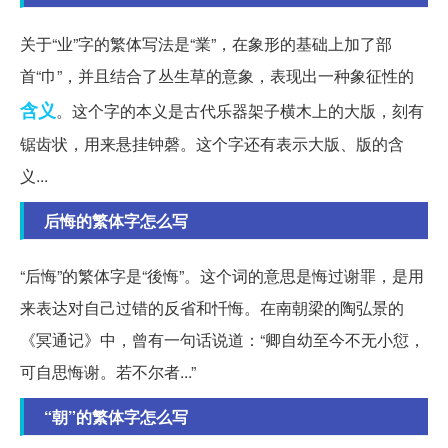
关于“业”字的繁体写法是“業”，在象形的基础上加了部
首“巾”，并且结合了丛生草的意象，表现出一种象征性的
含义
。这个字的本义是古代乐器架子横木上的大版，刻有
锯齿状，用来悬挂钟磬。这个字还有表示大版、版的含
义...
后悔的繁体字怎么写
“后悔”的繁体字是“後悔”。这个词的意思是悔过谢罪，是用
来表达对自己过错的反省和忏悔。在南朝梁的陶弘景的
《冥通记》中，曾有一句话说道：“卿自幼至今不无小愆，
可自思悔谢。若不尔者...”
“朝”的繁体字怎么写