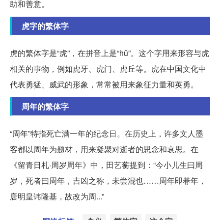
助和善意。
虎字的繁体字
虎的繁体字是“虎”，在拼音上是“hǔ”。这个字用来形容与虎
相关的事物，例如虎牙、虎门、虎丘等。虎在中国文化中
代表勇猛、威武的形象，常常被用来象征力量和英勇。
周年的繁体字
“周年”特指死亡满一年的纪念日。在历史上，许多文人墨
客都以周年为题材，用来凝聚对逝者的思念和哀思。在
《留青日札·周岁周年》中，田艺蘅提到：“今小儿生曰周
岁，死者曰周年，吉凶之称，未尝混也……周年即朞年，
唐明皇讳隆基，故改为周...”