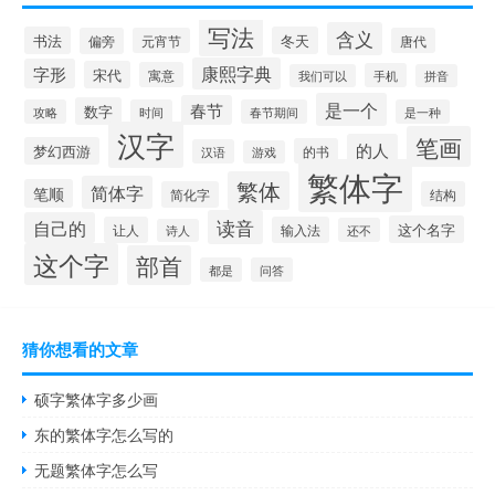
写法
含义
书法
冬天
偏旁
元宵节
唐代
康熙字典
字形
宋代
寓意
手机
我们可以
拼音
是一个
春节
数字
攻略
时间
春节期间
是一种
汉字
笔画
的人
梦幻西游
的书
汉语
游戏
繁体字
繁体
简体字
笔顺
简化字
结构
读音
自己的
这个名字
让人
输入法
还不
诗人
这个字
部首
都是
问答
猜你想看的文章
硕字繁体字多少画
东的繁体字怎么写的
无题繁体字怎么写