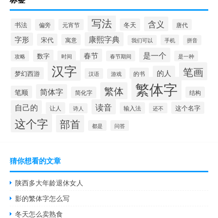
写法
含义
书法
冬天
偏旁
元宵节
唐代
康熙字典
字形
宋代
寓意
手机
我们可以
拼音
是一个
春节
数字
攻略
时间
春节期间
是一种
汉字
笔画
的人
梦幻西游
的书
汉语
游戏
繁体字
繁体
简体字
笔顺
简化字
结构
读音
自己的
这个名字
让人
输入法
还不
诗人
这个字
部首
都是
问答
猜你想看的文章
陕西多大年龄退休女人
影的繁体字怎么写
冬天怎么卖熟食