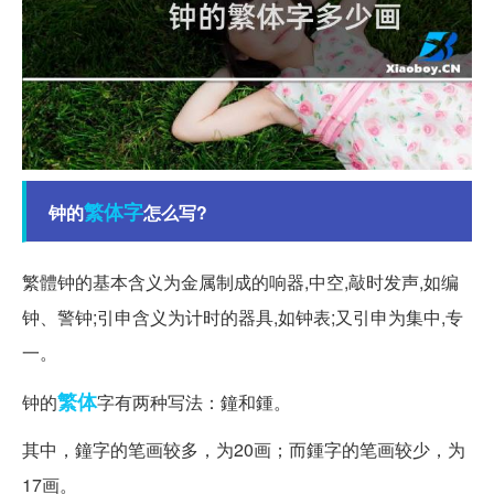
繁体字
钟的
怎么写?
繁體钟的基本含义为金属制成的响器,中空,敲时发声,如编
钟、警钟;引申含义为计时的器具,如钟表;又引申为集中,专
一。
繁体
钟的
字有两种写法：鐘和鍾。
其中，鐘字的笔画较多，为20画；而鍾字的笔画较少，为
17画。