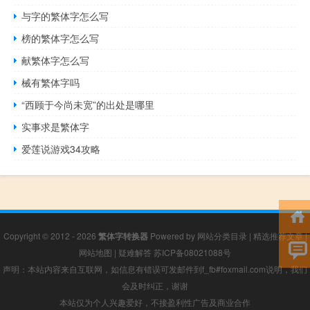
与字的繁体字怎么写
榜的繁体字怎么写
献繁体字怎么写
械有繁体字吗
“西顾于今尚未宽”的出处是哪里
实事求是繁体字
爱莲说游戏34攻略
Copyright © 2012 - 2026
繁体字转换器
Powered by
网站分类目录
|
精选推荐文章
|
网站地图
|
疑难解答
苏ICP备08021088号
声明：本站内容来自互联网，如信息有错误可发邮件到f_fb#foxmail.com说明，我们
会及时纠正，谢谢
本站仅为个人兴趣爱好，不接盈利性广告及商业合作