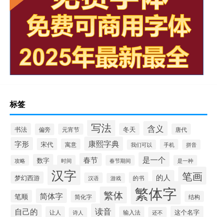
标签
写法
含义
书法
冬天
偏旁
元宵节
唐代
康熙字典
字形
宋代
寓意
手机
我们可以
拼音
是一个
春节
数字
攻略
时间
春节期间
是一种
汉字
笔画
的人
梦幻西游
的书
汉语
游戏
繁体字
繁体
简体字
笔顺
简化字
结构
读音
自己的
这个名字
让人
输入法
还不
诗人