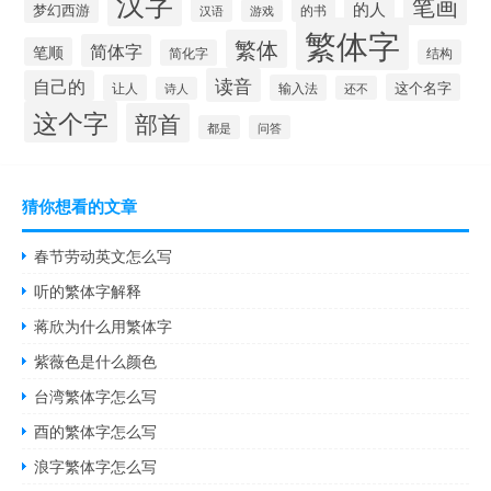
汉字
笔画
的人
梦幻西游
的书
汉语
游戏
繁体字
繁体
简体字
笔顺
简化字
结构
读音
自己的
这个名字
让人
输入法
还不
诗人
这个字
部首
都是
问答
猜你想看的文章
春节劳动英文怎么写
听的繁体字解释
蒋欣为什么用繁体字
紫薇色是什么颜色
台湾繁体字怎么写
酉的繁体字怎么写
浪字繁体字怎么写