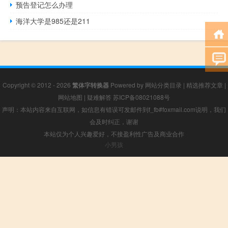
预告登记怎么办理
海洋大学是985还是211
Copyright © 2012 - 2026
繁体字转换器
Powered by
网站分类目录
|
精选推荐文章
|
网站地图
|
疑难解答
苏ICP备08021088号
声明：本站内容来自互联网，如信息有错误可发邮件到f_fb#foxmail.com说明，我们
会及时纠正，谢谢
本站仅为个人兴趣爱好，不接盈利性广告及商业合作
小男孩