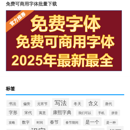
免费可商用字体批量下载
标签
写法
含义
书法
冬天
偏旁
元宵节
唐代
康熙字典
字形
宋代
寓意
手机
我们可以
拼音
是一个
春节
数字
攻略
时间
春节期间
是一种