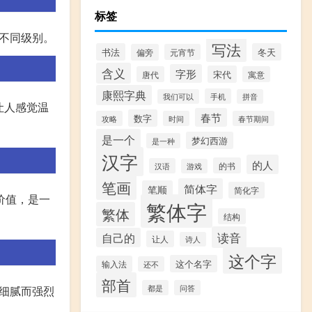
标签
的不同级别。
写法
书法
冬天
偏旁
元宵节
含义
字形
宋代
唐代
寓意
康熙字典
手机
我们可以
拼音
让人感觉温
春节
数字
攻略
时间
春节期间
是一个
梦幻西游
是一种
汉字
的人
的书
汉语
游戏
笔画
简体字
笔顺
简化字
价值，是一
繁体字
繁体
结构
读音
自己的
让人
诗人
这个字
这个名字
输入法
还不
部首
都是
问答
了细腻而强烈