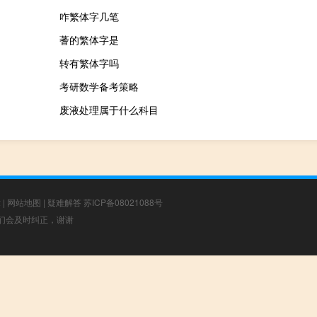
咋繁体字几笔
蓍的繁体字是
转有繁体字吗
考研数学备考策略
废液处理属于什么科目
章
|
网站地图
|
疑难解答
苏ICP备08021088号
，我们会及时纠正，谢谢