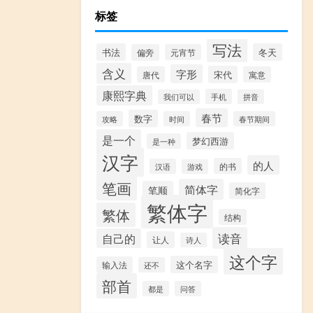
标签
写法
书法
冬天
偏旁
元宵节
含义
字形
宋代
唐代
寓意
康熙字典
手机
我们可以
拼音
春节
数字
攻略
时间
春节期间
是一个
梦幻西游
是一种
汉字
的人
的书
汉语
游戏
笔画
简体字
笔顺
简化字
繁体字
繁体
结构
读音
自己的
让人
诗人
这个字
这个名字
输入法
还不
部首
都是
问答