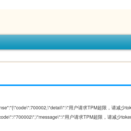
response":"{\"code\":700002,\"detail\":\"用户请求TPM超限，请减
\":{\"code\":\"700002\",\"message\":\"用户请求TPM超限，请减少t