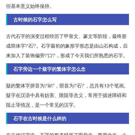
但基本意义始终保持。
古时候的石字怎么写
古代石字的演变过程经历了甲骨文、篆文等阶段，最终形
成简体字\"石\"。石字最初的象形字形态是由山石构成，后
来加入了装饰偏旁\"口\"，形成了今天我们所熟悉的石字。
石字旁边一个疑字的繁体字怎么念
疑的繁体字拼音为\"ài\"，部首为\"石\"，总共有13个笔画。
疑字在汉语中具有妨害、限阻等含义，常用于描述障碍和
阻止等情况，是一个常见的汉字。
石字在古时候是什么样的
在古代汉字中，石字的形态经历了甲骨文、西周金文、小