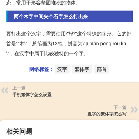
态，常用于形容坚固堆积的物体。
两个木字中间夹个石字怎么打出来
要打出这个汉字，需要使用\"㮟\"这个特殊的字形。它的部
首是\"木\"，总笔画为13笔，拼音为\"jí niǎn pèng ròu kā
\"，在汉字中属于比较独特的一个字。
网络标签：
汉字
繁体字
部首
上一篇
手机繁体字怎么设置
下一篇
夏字的繁体字怎么写
相关问题