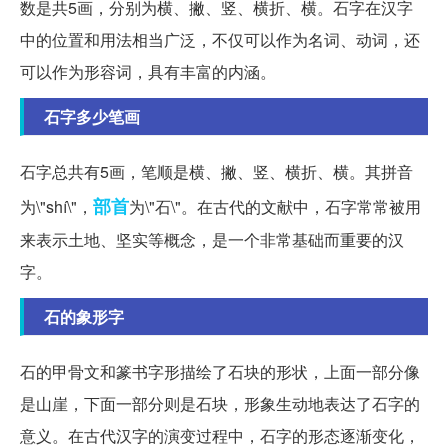
数是共5画，分别为横、撇、竖、横折、横。石字在汉字
中的位置和用法相当广泛，不仅可以作为名词、动词，还
可以作为形容词，具有丰富的内涵。
石字多少笔画
石字总共有5画，笔顺是横、撇、竖、横折、横。其拼音
部首
为\"shí\"，
为\"石\"。在古代的文献中，石字常常被用
来表示土地、坚实等概念，是一个非常基础而重要的汉
字。
石的象形字
石的甲骨文和篆书字形描绘了石块的形状，上面一部分像
是山崖，下面一部分则是石块，形象生动地表达了石字的
意义。在古代汉字的演变过程中，石字的形态逐渐变化，