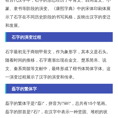
篆、隶书等阶段的演变。《康熙字典》中的宋体印刷体展
示了石字在不同历史阶段的书写风格，反映出汉字的变迁
和发展。
石字的演变过程
石字最初见于商朝甲骨文，作为象形字，其本义是石头。
随着时间的推移，石字逐渐出现在金文、楚系简帛、说
文、秦系简牍等文献中，最终形成了楷书体简体字体。这
一演变过程展示了汉字的演变和传承。
磊字的繁体字
磊字的繁体字是\"磊\"，拼音为\"lěi\"，总共有15个笔画。
磊字的部首是\"石\"，在汉字中表示一种坚固、堆积的状