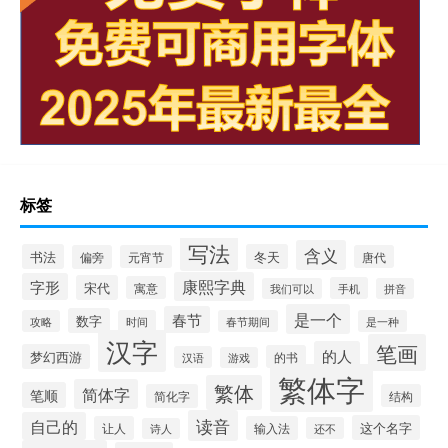
标签
写法
含义
书法
冬天
偏旁
元宵节
唐代
康熙字典
字形
宋代
寓意
手机
我们可以
拼音
是一个
春节
数字
攻略
时间
春节期间
是一种
汉字
笔画
的人
梦幻西游
的书
汉语
游戏
繁体字
繁体
简体字
笔顺
简化字
结构
读音
自己的
这个名字
让人
输入法
还不
诗人