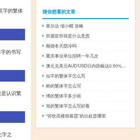
汉字的繁体
猜你想看的文章
塞尔达 缩小帽 攻略
所愿皆所得是什么意思
顺德冬天阴冷吗
体字的书写
重庆事业单位招聘一年几次
澳元兑美元AUD/USD日内跌幅达0.50%现报0.6422
仙字的繁体字怎么写
称的繁体字怎么写
读是认识繁
博的繁体字多少画
旭的繁体字怎么写好看
“卯饮高楼彻暮霞”的出处是哪里
化字之