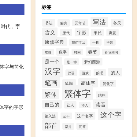
标签
写法
书法
冬天
偏旁
元宵节
期时代，字
含义
字形
宋代
唐代
寓意
康熙字典
手机
我们可以
拼音
春节
数字
攻略
时间
春节期间
是一个
梦幻西游
是一种
体字与简化
汉字
的人
的书
汉语
游戏
笔画
简体字
笔顺
简化字
繁体字
繁体
结构
读音
自己的
让人
诗人
繁体字的字形
这个字
这个名字
输入法
还不
部首
都是
问答