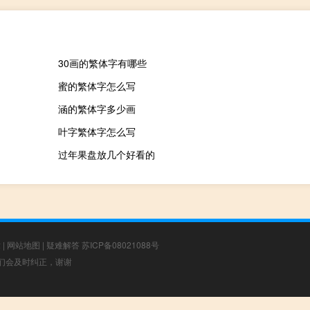
30画的繁体字有哪些
蜜的繁体字怎么写
涵的繁体字多少画
叶字繁体字怎么写
过年果盘放几个好看的
章
|
网站地图
|
疑难解答
苏ICP备08021088号
，我们会及时纠正，谢谢