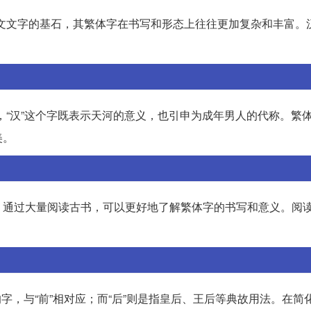
为中文文字的基石，其繁体字在书写和形态上往往更加复杂和丰富。
。
中，“汉”这个字既表示天河的意义，也引申为成年男人的代称。繁
美。
。通过大量阅读古书，可以更好地了解繁体字的书写和意义。阅
。
位的字，与“前”相对应；而“后”则是指皇后、王后等典故用法。在简