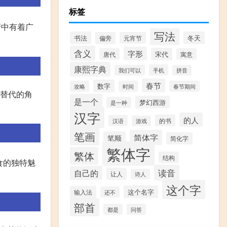
标签
产中有着广
写法
书法
冬天
偏旁
元宵节
含义
字形
宋代
唐代
寓意
康熙字典
手机
我们可以
拼音
春节
数字
攻略
时间
春节期间
可替代的角
是一个
梦幻西游
是一种
汉字
的人
的书
汉语
游戏
笔画
简体字
笔顺
简化字
繁体字
繁体
结构
食的独特魅
读音
自己的
让人
诗人
这个字
这个名字
输入法
还不
部首
都是
问答