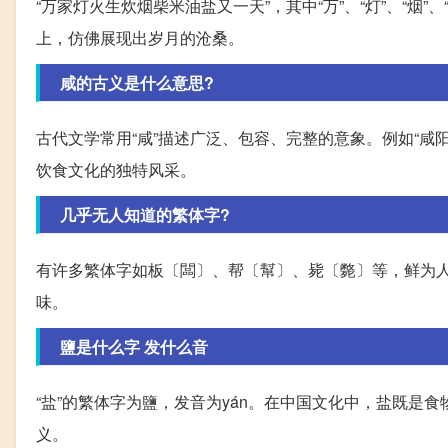
“万家灯火生炊烟柴米油盐又一天”，其中“万”、“灯”、“烟”、
上，仿佛展现出岁月的沧桑。
咸的古义是什么意思?
古代文学常用“咸”描述广泛、包容、完整的意象。例如“咸
饮食文化的独特风采。
几乎无人知道的繁体字?
有许多繁体字如板〔闆〕、帮〔幫〕、毙〔斃〕等，鲜为
味。
鹽是什么字 发什么音
“盐”的繁体字为鹽，发音为yán。在中国文化中，盐既
义。