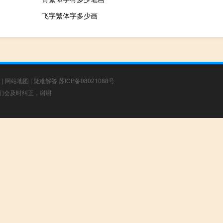
飞字繁体字多少画
章
|
网站地图
|
疑难解答
苏ICP备08021088号
，我们会及时纠正，谢谢