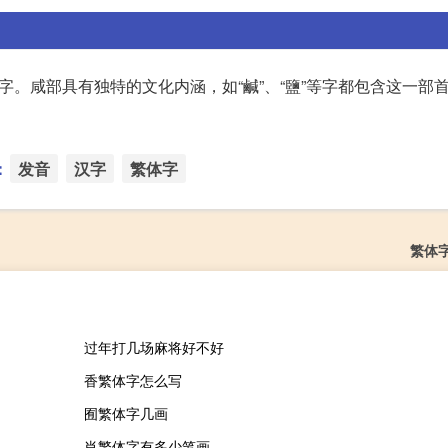
字。咸部具有独特的文化内涵，如“鹹”、“鹽”等字都包含这一部
：
发音
汉字
繁体字
繁体
过年打几场麻将好不好
香繁体字怎么写
囿繁体字几画
肖繁体字有多少笔画