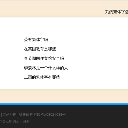
刘的繁体字
荧有繁体字吗
在英国教育是哪些
春节期间住宾馆安全吗
季羡林是一个什么样的人
二画的繁体字有哪些
章
|
网站地图
|
疑难解答
苏ICP备08021088号
，我们会及时纠正，谢谢