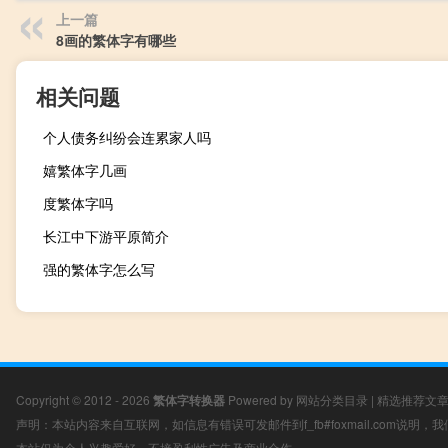
上一篇
8画的繁体字有哪些
相关问题
个人债务纠纷会连累家人吗
嬉繁体字几画
度繁体字吗
长江中下游平原简介
强的繁体字怎么写
Copyright © 2012 - 2026
繁体字转换器
Powered by
网站分类目录
|
精选推荐文
声明：本站内容来自互联网，如信息有错误可发邮件到f_fb#foxmail.com说明
本站仅为个人兴趣爱好，不接盈利性广告及商业合作