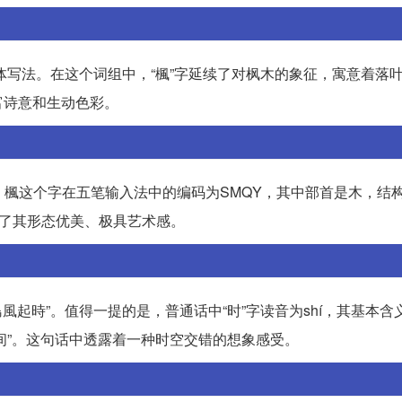
繁体写法。在这个词组中，“楓”字延续了对枫木的象征，寓意着落
富诗意和生动色彩。
G”。楓这个字在五笔输入法中的编码为SMQY，其中部首是木，结
出了其形态优美、极具艺术感。
風起時”。值得一提的是，普通话中“时”字读音为shí，其基本含
时间”。这句话中透露着一种时空交错的想象感受。