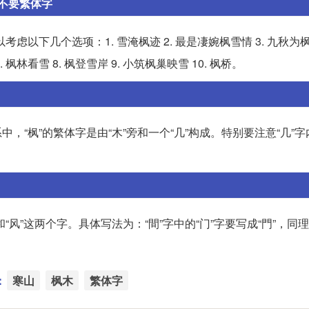
不要繁体字
虑以下几个选项：1. 雪淹枫迹 2. 最是凄婉枫雪情 3. 九秋为
 枫林看雪 8. 枫登雪岸 9. 小筑枫巢映雪 10. 枫桥。
体系中，“枫”的繁体字是由“木”旁和一个“几”构成。特别要注意“几”
“风”这两个字。具体写法为：“間”字中的“门”字要写成“門”，同理
：
寒山
枫木
繁体字