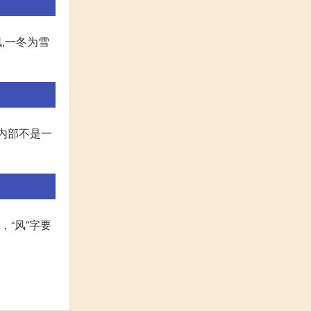
枫,一冬为雪
字内部不是一
，“风”字要