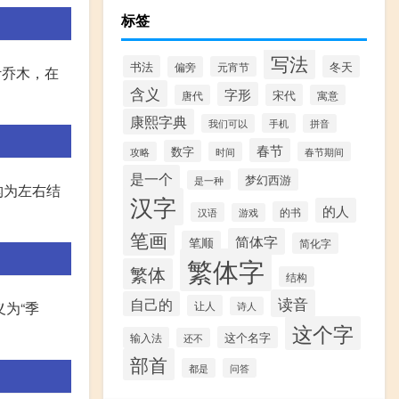
标签
写法
书法
冬天
偏旁
元宵节
叶乔木，在
含义
字形
宋代
唐代
寓意
康熙字典
手机
我们可以
拼音
春节
数字
攻略
时间
春节期间
是一个
梦幻西游
是一种
构为左右结
汉字
的人
的书
汉语
游戏
笔画
简体字
笔顺
简化字
繁体字
繁体
结构
读音
自己的
让人
义为“季
诗人
这个字
这个名字
输入法
还不
部首
都是
问答