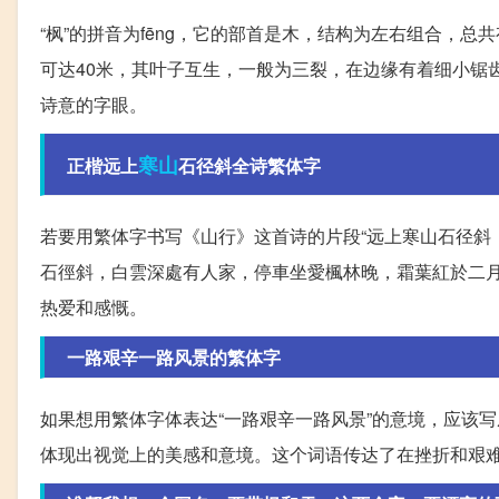
“枫”的拼音为fēng，它的部首是木，结构为左右组合，
可达40米，其叶子互生，一般为三裂，在边缘有着细小锯
诗意的字眼。
寒山
正楷远上
石径斜全诗繁体字
若要用繁体字书写《山行》这首诗的片段“远上寒山石径斜
石徑斜，白雲深處有人家，停車坐愛楓林晚，霜葉紅於二月
热爱和感慨。
一路艰辛一路风景的繁体字
如果想用繁体字体表达“一路艰辛一路风景”的意境，应该写
体现出视觉上的美感和意境。这个词语传达了在挫折和艰