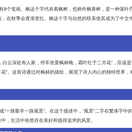
总共有8个笔画。枫这个字代表着枫树，也称作枫香树，是一种落叶
齿，在秋季会逐渐变红。枫这个字与自然的联系使其成为了中文
，白云深处有人家，停车坐爱枫林晚，霜叶红于二月花”，应该是
花”。这首诗通过对枫林的描绘，展现了诗人内心的独特世界，
成“一路艱辛一路風景”。在这个描述中，“風景”二字在繁体字中
难中，生活中依然存在美好和值得追求的风景。