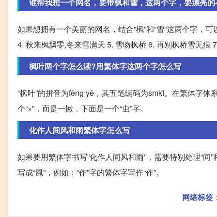
谁帮我想一个网名，要带枫和雪，这两个字，要漂亮的
如果想拥有一个美丽的网名，结合“枫”和“雪”这两个字，可以考
4. 秋来枫飘零,冬来雪满天 5. 雪吻枫桥 6. 再别枫桥雪无痕 7.
枫叶两个字怎么读?用繁体字这两个字怎么写
“枫叶”的拼音为fēng yè，其五笔编码为smkf。在繁体字
个“×”，而是一撇，下面是一个“虫”字。
化作人间风和雨繁体字怎么写
如果要用繁体字书写“化作人间风和雨”，需要特别处理“间”和
写成“風”，例如：“作”字的繁体字写作“作”。
网络标签