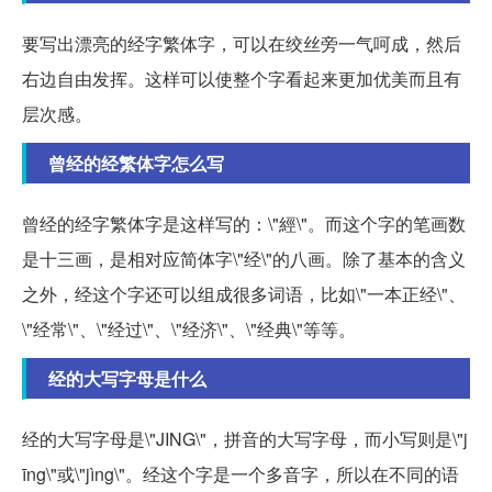
要写出漂亮的经字繁体字，可以在绞丝旁一气呵成，然后
右边自由发挥。这样可以使整个字看起来更加优美而且有
层次感。
曾经的经繁体字怎么写
曾经的经字繁体字是这样写的：\"經\"。而这个字的笔画数
是十三画，是相对应简体字\"经\"的八画。除了基本的含义
之外，经这个字还可以组成很多词语，比如\"一本正经\"、
\"经常\"、\"经过\"、\"经济\"、\"经典\"等等。
经的大写字母是什么
经的大写字母是\"JING\"，拼音的大写字母，而小写则是\"j
īng\"或\"jìng\"。经这个字是一个多音字，所以在不同的语