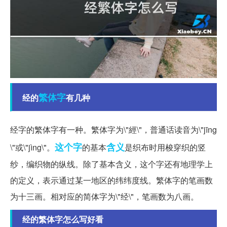
繁体字
经的
有几种
经字的繁体字有一种。繁体字为\"經\"，普通话读音为\"jīng
这个字
含义
\"或\"jìng\"。
的基本
是织布时用梭穿织的竖
纱，编织物的纵线。除了基本含义，这个字还有地理学上
的定义，表示通过某一地区的纬纬度线。繁体字的笔画数
为十三画。相对应的简体字为\"经\"，笔画数为八画。
经的繁体字怎么写好看