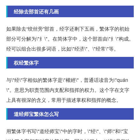
经除去部首还有几画
如果除去“绞丝旁”部首，经字还剩下五画，繁体字的初始
部分可分解为\"纟\"。在简体字中，这个部首由\"纟\"构成。
经可以组合出很多词语，比如\"经济\"、\"经常\"等。
权经繁体字
与\"经\"字相似的繁体字是\"權經\"，普通话读音为\"quán
\"。意思为职责范围内支配和指挥的权力。这个字在文字
上具有很深的含义，常用于描述掌权和指挥的概念。
道经师宝繁体怎么写
用繁体字书写\"道经师宝\"中的字时，\"经\"、\"师\"和\"宝