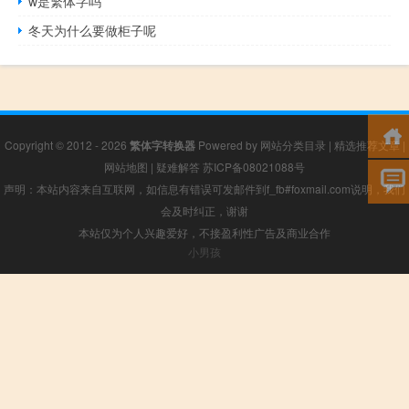
w是繁体字吗
冬天为什么要做柜子呢
Copyright © 2012 - 2026
繁体字转换器
Powered by
网站分类目录
|
精选推荐文章
|
网站地图
|
疑难解答
苏ICP备08021088号
声明：本站内容来自互联网，如信息有错误可发邮件到f_fb#foxmail.com说明，我们
会及时纠正，谢谢
本站仅为个人兴趣爱好，不接盈利性广告及商业合作
小男孩