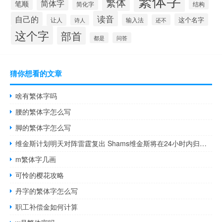
繁体字
繁体
简体字
笔顺
简化字
结构
读音
自己的
这个名字
让人
输入法
还不
诗人
这个字
部首
都是
问答
猜你想看的文章
啥有繁体字吗
腰的繁体字怎么写
脚的繁体字怎么写
维金斯计划明天对阵雷霆复出 Shams维金斯将在24小时内归队不太可能出战明日比赛
m繁体字几画
可怜的樱花攻略
丹字的繁体字怎么写
职工补偿金如何计算