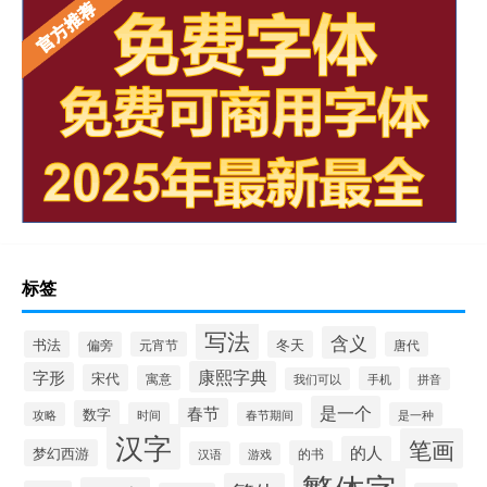
标签
写法
含义
书法
冬天
偏旁
元宵节
唐代
康熙字典
字形
宋代
寓意
手机
我们可以
拼音
是一个
春节
数字
攻略
时间
春节期间
是一种
汉字
笔画
的人
梦幻西游
的书
汉语
游戏