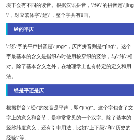
境下会有不同的读音。根据汉语拼音，\"经\"的拼音是\"jīng
\"，对应繁体字\"經\"，整个字共有8画。
经的平仄
\"经\"字的平声拼音是\"jīng\"，仄声拼音则是\"jìng\"。这个
字最基本的含义是指织布时使用梭穿织的竖纱，与\"纬\"相
对。除了基本含义之外，在地理学上也有特定的定义和用
法。
经是平还是仄
根据拼音,\"经\"的发音是平声，即\"jīng\"。这个字包含了文
字上的意义和音节，是非常常见的一个汉字。除了基本的
竖纱纬度意义，还有引申用法，比如\"上下级\"和\"历史的
经验\"等。