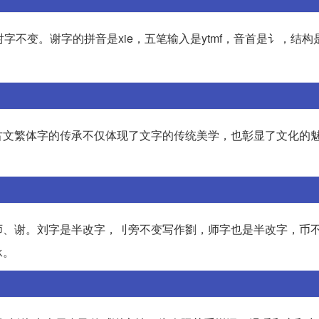
字不变。谢字的拼音是xie，五笔输入是ytmf，音首是讠，结构
古文繁体字的传承不仅体现了文字的传统美学，也彰显了文化的
师、谢。刘字是半改字，刂旁不变写作劉，师字也是半改字，币
承。