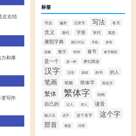
标签
是左右结
写法
书法
冬天
偏旁
元宵节
含义
字形
宋代
唐代
寓意
康熙字典
手机
我们可以
拼音
春节
数字
攻略
时间
春节期间
魅力和厚
是一个
梦幻西游
是一种
汉字
的人
的书
汉语
游戏
笔画
简体字
笔顺
简化字
繁体字
繁体
结构
不变写作
读音
自己的
让人
诗人
这个字
这个名字
输入法
还不
部首
都是
问答