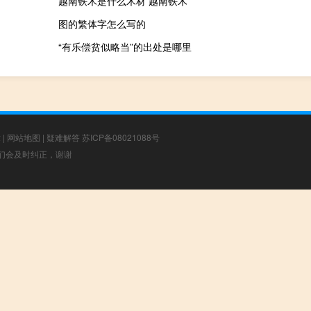
越南铁木是什么木材 越南铁木
图的繁体字怎么写的
“有乐偿贫似略当”的出处是哪里
章
|
网站地图
|
疑难解答
苏ICP备08021088号
，我们会及时纠正，谢谢