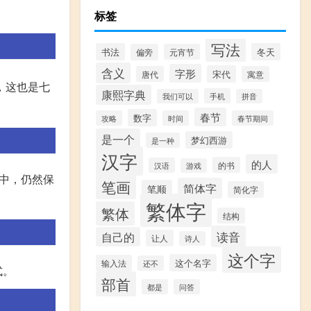
标签
写法
书法
冬天
偏旁
元宵节
含义
字形
宋代
唐代
寓意
，这也是七
康熙字典
手机
我们可以
拼音
春节
数字
攻略
时间
春节期间
是一个
梦幻西游
是一种
汉字
的人
的书
汉语
游戏
中，仍然保
笔画
简体字
笔顺
简化字
繁体字
繁体
结构
读音
自己的
让人
诗人
这个字
这个名字
输入法
还不
式。
部首
都是
问答