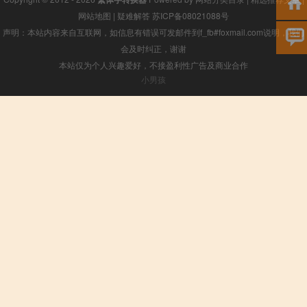
网站地图
|
疑难解答
苏ICP备08021088号
声明：本站内容来自互联网，如信息有错误可发邮件到f_fb#foxmail.com说明，我们
会及时纠正，谢谢
本站仅为个人兴趣爱好，不接盈利性广告及商业合作
小男孩