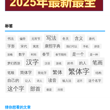
标签
写法
含义
书法
冬天
偏旁
元宵节
唐代
康熙字典
字形
宋代
寓意
手机
我们可以
拼音
是一个
春节
数字
攻略
时间
春节期间
是一种
汉字
笔画
的人
梦幻西游
的书
汉语
游戏
繁体字
繁体
简体字
笔顺
简化字
结构
读音
自己的
这个名字
让人
输入法
还不
诗人
这个字
部首
都是
问答
猜你想看的文章