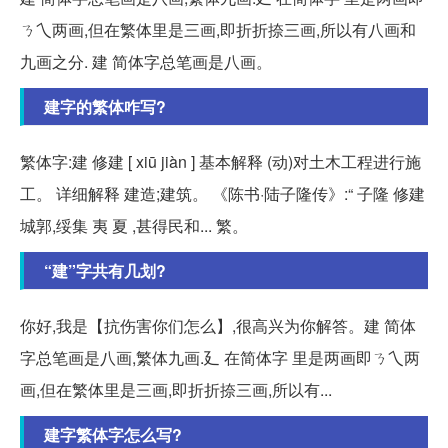
ㄋ乀两画,但在繁体里是三画,即折折捺三画,所以有八画和
九画之分. 建 简体字总笔画是八画。
建字的繁体咋写?
繁体字:建 修建 [ xiū jiàn ] 基本解释 (动)对土木工程进行施
工。 详细解释 建造;建筑。 《陈书·陆子隆传》:“ 子隆 修建
城郭,绥集 夷 夏 ,甚得民和... 繁。
“建”字共有几划?
你好,我是【抗伤害你们怎么】,很高兴为你解答。建 简体
字总笔画是八画,繁体九画.廴 在简体字 里是两画即ㄋ乀两
画,但在繁体里是三画,即折折捺三画,所以有...
建字繁体字怎么写?