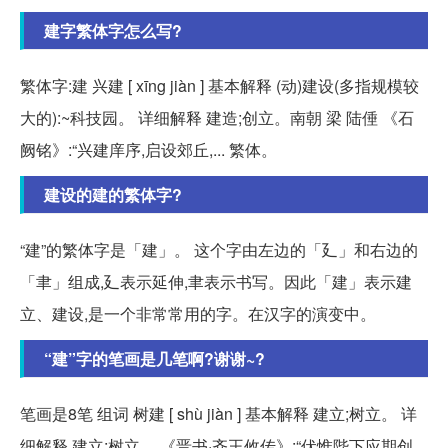
建字繁体字怎么写?
繁体字:建 兴建 [ xīng jiàn ] 基本解释 (动)建设(多指规模较
大的):~科技园。 详细解释 建造;创立。南朝 梁 陆倕 《石
阙铭》:“兴建庠序,启设郊丘,... 繁体。
建设的建的繁体字?
“建”的繁体字是「建」。 这个字由左边的「廴」和右边的
「聿」组成,廴表示延伸,聿表示书写。因此「建」表示建
立、建设,是一个非常常用的字。在汉字的演变中。
“建”字的笔画是几笔啊?谢谢~?
笔画是8笔 组词 树建 [ shù jiàn ] 基本解释 建立;树立。 详
细解释 建立;树立。 《晋书·齐王攸传》:“伏惟陛下应期创