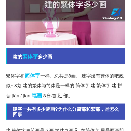
繁体字
建的
多少画
简体字
繁体字和
一样。总共是8画。 建字没有繁体的吧貌
似~ 8划 建的繁体与简体是一样的 简体字 建 繁体字 建 拼
笔画
音 jiàn / jian
8 部首 廴 部。
建字一共有多少笔画?为什么分简部和繁部，是怎么
回事
建 简体字总笔画是八画,繁体九画.廴 在简体字 里是两画即