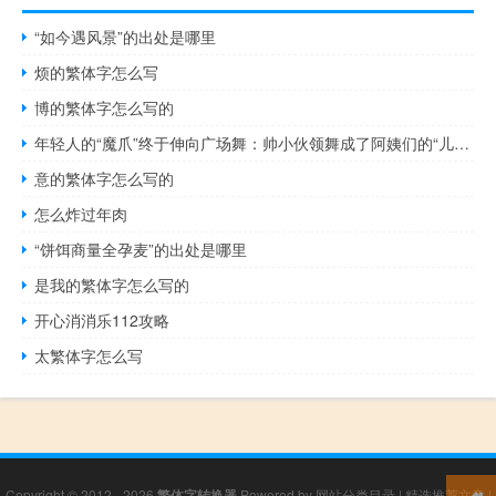
“如今遇风景”的出处是哪里
烦的繁体字怎么写
博的繁体字怎么写的
年轻人的“魔爪”终于伸向广场舞：帅小伙领舞成了阿姨们的“儿子” 到底什么情况呢
意的繁体字怎么写的
怎么炸过年肉
“饼饵商量全孕麦”的出处是哪里
是我的繁体字怎么写的
开心消消乐112攻略
太繁体字怎么写
Copyright © 2012 - 2026
繁体字转换器
Powered by
网站分类目录
|
精选推荐文章
|