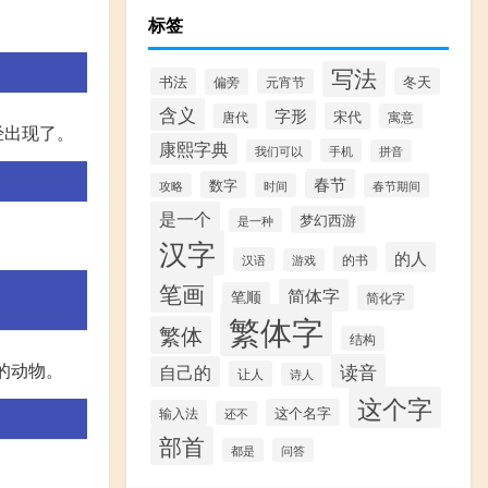
标签
写法
书法
冬天
偏旁
元宵节
含义
字形
宋代
唐代
寓意
经出现了。
康熙字典
手机
我们可以
拼音
春节
数字
攻略
时间
春节期间
是一个
梦幻西游
是一种
汉字
的人
的书
汉语
游戏
笔画
简体字
笔顺
简化字
繁体字
繁体
结构
读音
的动物。
自己的
让人
诗人
这个字
这个名字
输入法
还不
部首
都是
问答
。