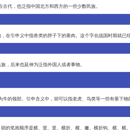
在古代，也泛指中国北方和西方的一些少数民族。
肉，在引申义中指兽类的脖子下的垂肉。这个字在战国时期就已
民族，后来也延伸为泛指外国人或者事物。
本义为牛的领部。引申含义中，胡可以指老虎、鸟类等一些有垂下物
写中，胡的笔画顺序是横、竖、竖、横折、横、撇、横折钩、横、横