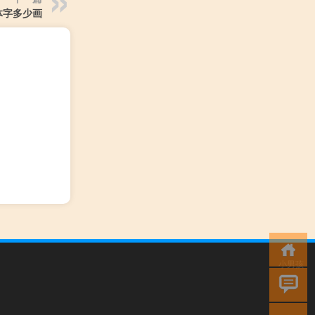
体字多少画
小男孩