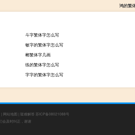
鸿的繁
斗字繁体字怎么写
敏字的繁体字怎么写
郴繁体字几画
练的繁体字怎么写
字字的繁体字怎么写
章
|
网站地图
|
疑难解答
苏ICP备08021088号
，我们会及时纠正，谢谢