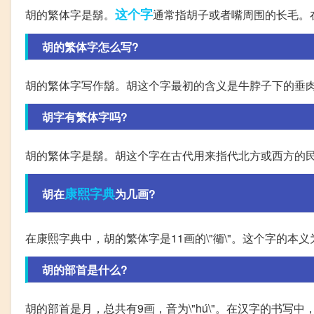
这个字
胡的繁体字是鬍。
通常指胡子或者嘴周围的长毛。
胡的繁体字怎么写?
胡的繁体字写作鬍。胡这个字最初的含义是牛脖子下的垂
胡字有繁体字吗?
胡的繁体字是鬍。胡这个字在古代用来指代北方或西方的
康熙字典
胡在
为几画?
在康熙字典中，胡的繁体字是11画的\"衚\"。这个字的
胡的部首是什么?
胡的部首是月，总共有9画，音为\"hú\"。在汉字的书