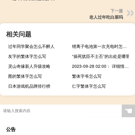
下一篇
老人过年吃白菜吗
相关问题
过年同学聚会怎么不醉人
锂离子电池第一次充电时怎么使用（锂离子电池第一次充电）
友字的繁体字怎么写
“操死犹臣不士丕”的出处是哪里
灵山奇缘新人升级攻略
2023-09-28 02:00： 详细情况请关注"河北高速公路"微信公众平台、河北省高速公路出行信息服务网aOEc47 ​​​
图的繁体字怎么写
繁体字爷怎么写
日本游戏机品牌排行榜
仁字繁体字怎么写
☚
公告