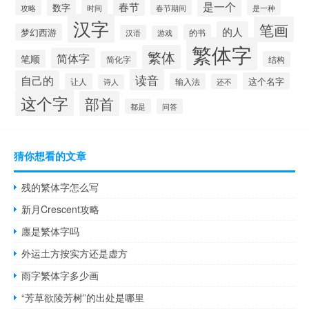
是一个
春节
数字
攻略
时间
春节期间
是一种
汉字
笔画
的人
梦幻西游
的书
汉语
游戏
繁体字
繁体
简体字
笔顺
简化字
结构
读音
自己的
这个名字
让人
输入法
还不
诗人
这个字
部首
都是
问答
猜你想看的文章
残的繁体字怎么写
新月Crescent攻略
廛是繁体字吗
外运土方按实方还是虚方
雨字繁体字多少画
“芳草欲陵芳树”的出处是哪里