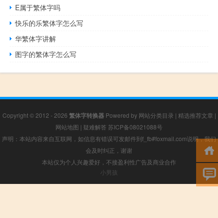
E属于繁体字吗
快乐的乐繁体字怎么写
华繁体字讲解
图字的繁体字怎么写
Copyright © 2012 - 2026
繁体字转换器
Powered by
网站分类目录
|
精选推荐文章
|
网站地图
|
疑难解答
苏ICP备08021088号
声明：本站内容来自互联网，如信息有错误可发邮件到f_fb#foxmail.com说明，我们
会及时纠正，谢谢
本站仅为个人兴趣爱好，不接盈利性广告及商业合作
小男孩