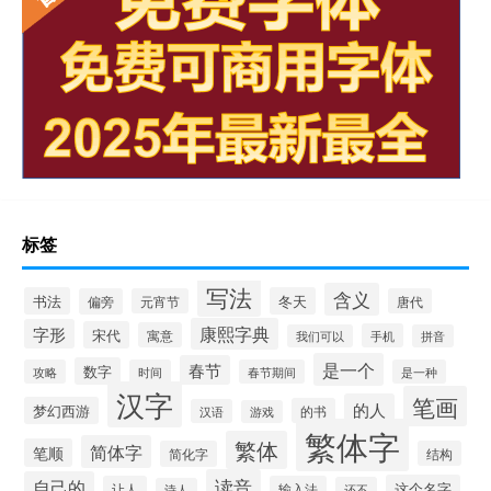
标签
写法
含义
书法
冬天
偏旁
元宵节
唐代
康熙字典
字形
宋代
寓意
手机
我们可以
拼音
是一个
春节
数字
攻略
时间
春节期间
是一种
汉字
笔画
的人
梦幻西游
的书
汉语
游戏
繁体字
繁体
简体字
笔顺
简化字
结构
读音
自己的
这个名字
让人
输入法
还不
诗人