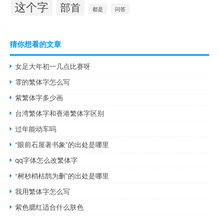
这个字
部首
都是
问答
猜你想看的文章
女足大年初一几点比赛呀
霏的繁体字怎么写
紫繁体字多少画
台湾繁体字和香港繁体字区别
过年能动车吗
“眼前石屋著书象”的出处是哪里
qq字体怎么改繁体字
“树杪梢枯鹊为删”的出处是哪里
我用繁体字怎么写
紫色腮红适合什么肤色