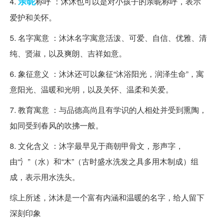
亲昵
4.
称呼 ：沐沐也可以是对小孩子的亲昵称呼，表示
爱护和关怀。
5. 名字寓意 ：沐沐名字寓意活泼、可爱、自信、优雅、清
纯、贤淑，以及爽朗、吉祥如意。
6. 象征意义 ：沐沐还可以象征“沐浴阳光，润泽生命”，寓
意阳光、温暖和光明，以及关怀、温柔和关爱。
7. 教育寓意 ：与品德高尚且有学识的人相处并受到熏陶，
如同受到春风的吹拂一般。
8. 文化含义 ：沐字最早见于商朝甲骨文，形声字，
由“氵”（水）和“木”（古时盛水洗发之具多用木制成）组
成，表示用水洗头。
综上所述，沐沐是一个富有内涵和温暖的名字，给人留下
深刻印象