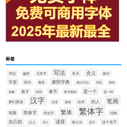
标签
写法
含义
书法
冬天
偏旁
元宵节
唐代
康熙字典
字形
宋代
寓意
手机
我们可以
拼音
是一个
春节
数字
攻略
时间
春节期间
是一种
汉字
笔画
的人
梦幻西游
的书
汉语
游戏
繁体字
繁体
简体字
笔顺
简化字
结构
读音
自己的
这个名字
让人
输入法
还不
诗人