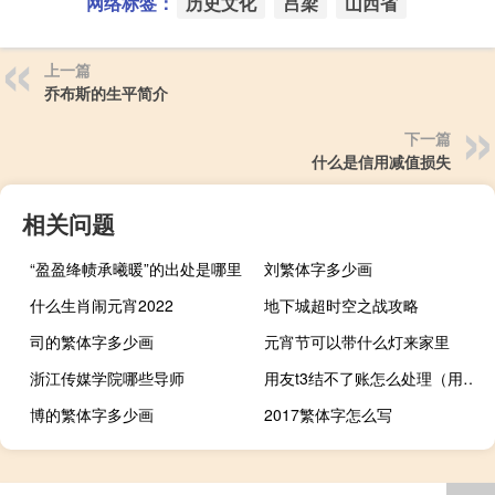
网络标签：
历史文化
吕梁
山西省
上一篇
乔布斯的生平简介
下一篇
什么是信用减值损失
相关问题
“盈盈绛帻承曦暖”的出处是哪里
刘繁体字多少画
什么生肖闹元宵2022
地下城超时空之战攻略
司的繁体字多少画
元宵节可以带什么灯来家里
浙江传媒学院哪些导师
用友t3结不了账怎么处理（用友t3未通过工作检查不可以结账）
博的繁体字多少画
2017繁体字怎么写