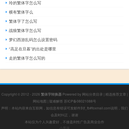
玲的繁体字怎么写
横有繁体字么
繁体字了怎么写
战狼繁体字怎么写
梦幻西游乱码怎么设置密码
“高足在旦暮”的出处是哪里
走的繁体字怎么写的
Copyright © 2012 - 2026
繁体字转换器
Powered by
网站分类目录
|
精选推荐文章
|
网站地图
|
疑难解答
苏ICP备08021088号
声明：本站内容来自互联网，如信息有错误可发邮件到f_fb#foxmail.com说明，我们
会及时纠正，谢谢
本站仅为个人兴趣爱好，不接盈利性广告及商业合作
小男孩