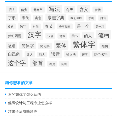
写法
含义
书法
冬天
偏旁
元宵节
唐代
康熙字典
字形
宋代
寓意
手机
我们可以
拼音
是一个
春节
数字
攻略
时间
春节期间
是一种
汉字
笔画
的人
梦幻西游
的书
汉语
游戏
繁体字
繁体
简体字
笔顺
简化字
结构
读音
自己的
这个名字
让人
输入法
还不
诗人
这个字
部首
都是
问答
猜你想看的文章
石的繁体字怎么写的
丝绸设计与工程专业怎么样
洋果子店攻略冷冻