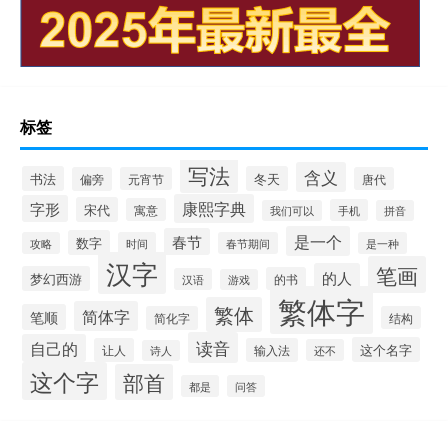
标签
写法
含义
书法
冬天
偏旁
元宵节
唐代
康熙字典
字形
宋代
寓意
手机
我们可以
拼音
是一个
春节
数字
攻略
时间
春节期间
是一种
汉字
笔画
的人
梦幻西游
的书
汉语
游戏
繁体字
繁体
简体字
笔顺
简化字
结构
读音
自己的
这个名字
让人
输入法
还不
诗人
这个字
部首
都是
问答