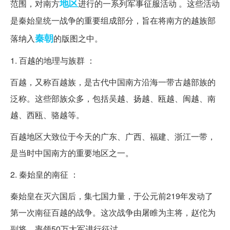
地区
范围，对南方
进行的一系列军事征服活动 。这些活动
是秦始皇统一战争的重要组成部分，旨在将南方的越族部
秦朝
落纳入
的版图之中。
1. 百越的地理与族群 ：
百越，又称百越族，是古代中国南方沿海一带古越部族的
泛称。这些部族众多，包括吴越、扬越、瓯越、闽越、南
越、西瓯、骆越等。
百越地区大致位于今天的广东、广西、福建、浙江一带，
是当时中国南方的重要地区之一。
2. 秦始皇的南征 ：
秦始皇在灭六国后，集七国力量，于公元前219年发动了
第一次南征百越的战争。这次战争由屠睢为主将，赵佗为
副将，率领50万大军进行征讨。