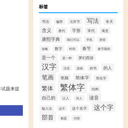
标签
写法
书法
冬天
偏旁
元宵节
含义
字形
宋代
唐代
寓意
康熙字典
手机
我们可以
拼音
春节
数字
攻略
时间
春节期间
是一个
梦幻西游
是一种
汉字
的人
的书
汉语
游戏
笔画
简体字
笔顺
简化字
繁体字
繁体
年试题来提
结构
读音
自己的
让人
诗人
这个字
这个名字
输入法
还不
部首
都是
问答