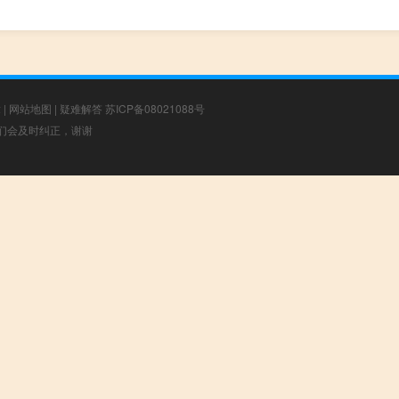
章
|
网站地图
|
疑难解答
苏ICP备08021088号
，我们会及时纠正，谢谢