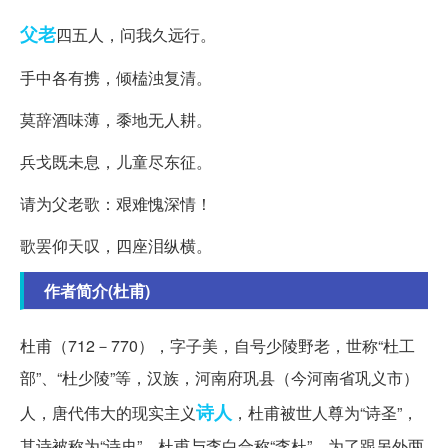
父老
四五人，问我久远行。
手中各有携，倾榼浊复清。
莫辞酒味薄，黍地无人耕。
兵戈既未息，儿童尽东征。
请为父老歌：艰难愧深情！
歌罢仰天叹，四座泪纵横。
作者简介(杜甫)
杜甫（712－770），字子美，自号少陵野老，世称“杜工
部”、“杜少陵”等，汉族，河南府巩县（今河南省巩义市）
诗人
人，唐代伟大的现实主义
，杜甫被世人尊为“诗圣”，
其诗被称为“诗史”。杜甫与李白合称“李杜”，为了跟另外两