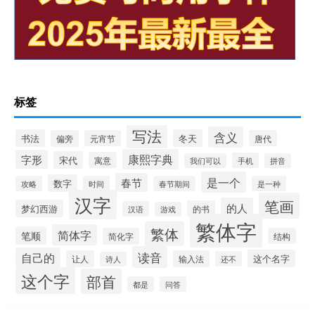
标签
写法
含义
书法
冬天
偏旁
元宵节
唐代
康熙字典
字形
宋代
寓意
手机
我们可以
拼音
是一个
春节
数字
攻略
时间
春节期间
是一种
汉字
笔画
的人
梦幻西游
的书
汉语
游戏
繁体字
繁体
简体字
笔顺
简化字
结构
读音
自己的
这个名字
让人
输入法
还不
诗人
这个字
部首
都是
问答