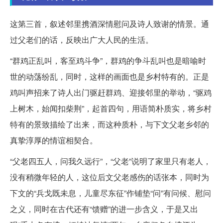
这第三首，叙述邻里携酒深情慰问及诗人致谢的情景。通
过父老们的话，反映出广大人民的生活。
“群鸡正乱叫，客至鸡斗争”，群鸡的争斗乱叫也是暗喻时
世的动荡纷乱，同时，这样的画面也是乡村特有的。正是
鸡叫声招来了诗人出门驱赶群鸡、迎接邻里的举动，“驱鸡
上树木，始闻扣柴荆”，起首四句，用语简朴质实，将乡村
特有的景致描绘了出来，而这种质朴，与下文父老乡邻的
真挚淳厚的情谊相契合。
“父老四五人，问我久远行”，“父老”说明了家里只有老人，
没有稍微年轻的人，这位后文父老感伤的话张本，同时为
下文的“兵戈既未息，儿童尽东征”作铺垫“问”有问候、慰问
之义，同时在古代还有“馈赠”的进一步含义，于是又出