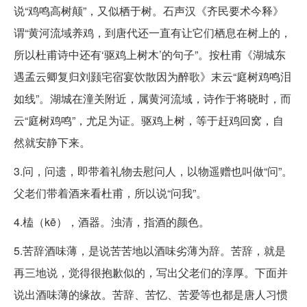
说“鸡鸣高树颠”，又似栖于树。石声汉《齐民要术今释》
谓“黄河流域养鸡，到唐代还一直有让它们栖息在树上的，
所以杜甫诗中还有‘驱鸡上树木’的句子”。按杜甫《湖城东
遇孟云卿复归刘颢宅宿宴饮散因为醉歌》末云“庭树鸡鸣泪
如线”。湖城在潼关附近，属黄河流域，诗作于将晓时，而
云“庭树鸡鸣”，尤足为证。驱鸡上树，等于赶鸡回窝，自
然就安静下来。
3.问，问遗，即带着礼物去慰问人，以物遥赠也叫做“问”。
父老们带着酒来看杜甫，所以说“问我”。
4.榼（kē），酒器。浊清，指酒的颜色。
5.苦辞酒味薄，是说苦苦地以酒味劣薄为辞。苦辞，就是
再三地说，觉得很抱歉似的，写出父老们的淳厚。下面并
说出酒味薄的缘故。苦辞、苦忆、苦爱等也都是唐人习惯