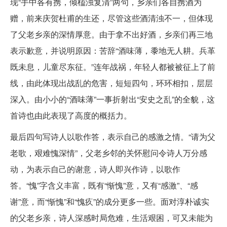
现“手中各有携，倾榼浊复清”两句，乡亲们各自携酒为
赠，前来庆贺杜甫的生还，尽管这些酒清浊不一，但体现
了父老乡亲的深情厚意。由于拿不出好酒，乡亲们再三地
表示歉意，并说明原因：苦辞“酒味薄，黍地无人耕。兵革
既未息，儿童尽东征。”连年战祸，年轻人都被被征上了前
线，由此体现出战乱的危害，短短四句，环环相扣，层层
深入。由小小的“酒味薄”一事折射出“安史之乱”的全貌，这
首诗也由此表现了高度的概括力。
最后四句写诗人以歌作答，表示自己的感激之情。“请为父
老歌，艰难愧深情”，父老乡邻的关怀慰问令诗人万分感
动，为表示自己的谢意，诗人即兴作诗，以歌作
答。“愧”字含义丰富，既有“惭愧”意，又有“感激”、“感
谢”意，而“惭愧”和“愧疚”的成分更多一些。面对淳朴诚实
的父老乡亲，诗人深感时局危难，生活艰困，可又未能为