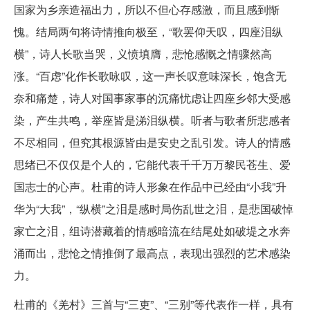
国家为乡亲造福出力，所以不但心存感激，而且感到惭
愧。结局两句将诗情推向极至，“歌罢仰天叹，四座泪纵
横”，诗人长歌当哭，义愤填膺，悲怆感慨之情骤然高
涨。“百虑”化作长歌咏叹，这一声长叹意味深长，饱含无
奈和痛楚，诗人对国事家事的沉痛忧虑让四座乡邻大受感
染，产生共鸣，举座皆是涕泪纵横。听者与歌者所悲感者
不尽相同，但究其根源皆由是安史之乱引发。诗人的情感
思绪已不仅仅是个人的，它能代表千千万万黎民苍生、爱
国志士的心声。杜甫的诗人形象在作品中已经由“小我”升
华为“大我”，“纵横”之泪是感时局伤乱世之泪，是悲国破悼
家亡之泪，组诗潜藏着的情感暗流在结尾处如破堤之水奔
涌而出，悲怆之情推倒了最高点，表现出强烈的艺术感染
力。
杜甫的《羌村》三首与“三吏”、“三别”等代表作一样，具有