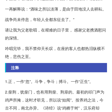
一再解释说：“酒味之所以淡薄，是由于田地没人去耕耘。
战争尚未停息，年轻人全都东征去了。”
请让我为父老歌唱，在艰难的日子里， 感谢父老携酒慰问
的深情。
吟唱完毕，我不禁仰天长叹，在座的客人也都热泪纵横不
绝，悲伤之至。
注释
1.正，一作“忽”。斗争，争斗；搏斗。一作“正生”。
2.柴荆，犹柴门，也有用荆柴、荆扉的。最初的叩门声为
鸡声所掩，这时才听见，所以说“始闻”。按养鸡之法，今
古不同，南北亦异。《诗经》说“鸡栖于埘”，汉乐府却