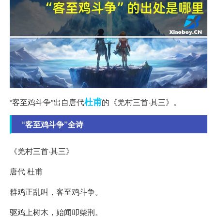
杜甫
“客至鸡斗争”出自唐代
的《羌村三首·其三》。
“客至鸡斗争”全诗
《羌村三首·其三》
唐代 杜甫
群鸡正乱叫，客至鸡斗争。
驱鸡上树木，始闻叩柴荆。