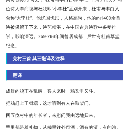
位诗人李商隐与杜牧即“小李杜”区别开来，杜甫与李白又
合称“大李杜”。他忧国忧民，人格高尚，他的约1400余首
诗被保留了下来，诗艺精湛，在中国古典诗歌中备受推
崇，影响深远。759-766年间曾居成都，后世有杜甫草堂
纪念。
羌村三首·其三翻译及注释
翻译
成群的鸡正在乱叫，客人来时，鸡又争又斗。
把鸡赶上了树端，这才听到有人在敲柴门。
四五位村中的年长者，来慰问我由远地归来。
手里都带着礼物，从榼里往外倒酒，酒有的清，有的浊。