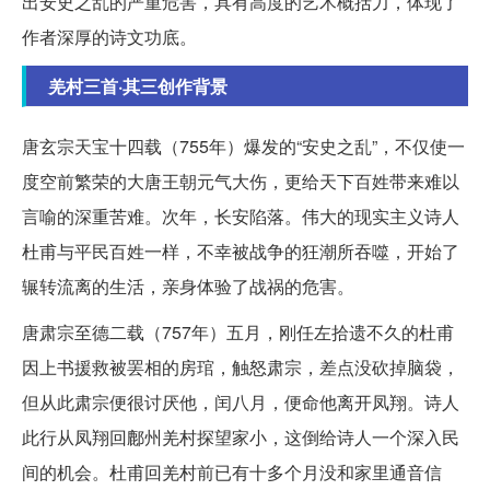
出安史之乱的严重危害，具有高度的艺术概括力，体现了
作者深厚的诗文功底。
羌村三首·其三创作背景
唐玄宗天宝十四载（755年）爆发的“安史之乱”，不仅使一
度空前繁荣的大唐王朝元气大伤，更给天下百姓带来难以
言喻的深重苦难。次年，长安陷落。伟大的现实主义诗人
杜甫与平民百姓一样，不幸被战争的狂潮所吞噬，开始了
辗转流离的生活，亲身体验了战祸的危害。
唐肃宗至德二载（757年）五月，刚任左拾遗不久的杜甫
因上书援救被罢相的房琯，触怒肃宗，差点没砍掉脑袋，
但从此肃宗便很讨厌他，闰八月，便命他离开凤翔。诗人
此行从凤翔回鄜州羌村探望家小，这倒给诗人一个深入民
间的机会。杜甫回羌村前已有十多个月没和家里通音信