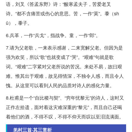
语，刘叉《答孟东野》诗：“酸寒孟夫子，苦爱老叉
诗。”都不含痛苦或伤心的意思。苦，一作“莫”。黍（sh
ǔ），黍子。
6.兵革，一作“兵戈”，指战争。童，一作“郎”。
7.请为父老歌，一来表示感谢，二来宽解父老。但因为是
强为欢笑，所以“歌”也就变成了“哭”。“艰难”句就是歌
词。“艰难”二字紧对父老所说的苦况。来处不易，故曰艰
难。惟其出于艰难，故见得情深，不独令人感，而且令人
愧。从这里可以看到人民的品质对诗人的感化力量。
8.杜甫是一个“自比稷与契”、“穷年忧黎元”的诗人，这时又
正作左拾遗，面对着这灾难深重的“黎元”，而且自己还喝
着他们的酒，不得不叹，不得不仰天而叹以至泪流满面。
羌村三首·其三赏析