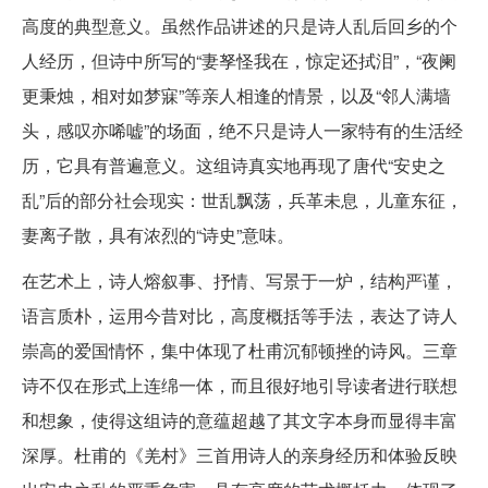
高度的典型意义。虽然作品讲述的只是诗人乱后回乡的个
人经历，但诗中所写的“妻孥怪我在，惊定还拭泪”，“夜阑
更秉烛，相对如梦寐”等亲人相逢的情景，以及“邻人满墙
头，感叹亦唏嘘”的场面，绝不只是诗人一家特有的生活经
历，它具有普遍意义。这组诗真实地再现了唐代“安史之
乱”后的部分社会现实：世乱飘荡，兵革未息，儿童东征，
妻离子散，具有浓烈的“诗史”意味。
在艺术上，诗人熔叙事、抒情、写景于一炉，结构严谨，
语言质朴，运用今昔对比，高度概括等手法，表达了诗人
崇高的爱国情怀，集中体现了杜甫沉郁顿挫的诗风。三章
诗不仅在形式上连绵一体，而且很好地引导读者进行联想
和想象，使得这组诗的意蕴超越了其文字本身而显得丰富
深厚。杜甫的《羌村》三首用诗人的亲身经历和体验反映