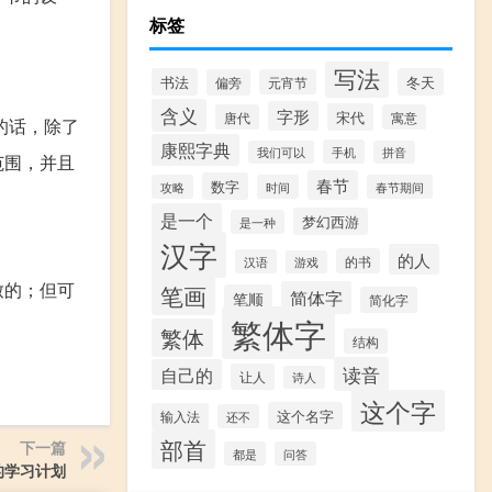
标签
写法
书法
冬天
偏旁
元宵节
含义
字形
宋代
唐代
寓意
的话，除了
康熙字典
手机
我们可以
拼音
范围，并且
春节
数字
攻略
时间
春节期间
是一个
梦幻西游
是一种
汉字
的人
的书
汉语
游戏
致的；但可
笔画
简体字
笔顺
简化字
繁体字
繁体
结构
读音
自己的
让人
诗人
这个字
这个名字
输入法
还不
部首
下一篇
都是
问答
的学习计划