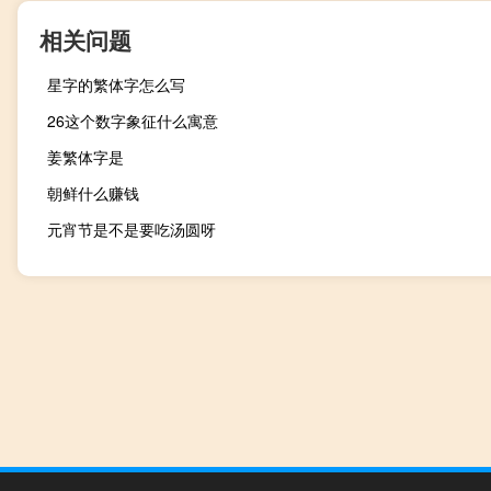
相关问题
星字的繁体字怎么写
26这个数字象征什么寓意
姜繁体字是
朝鲜什么赚钱
元宵节是不是要吃汤圆呀