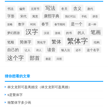
写法
含义
书法
冬天
偏旁
元宵节
唐代
康熙字典
字形
宋代
寓意
手机
我们可以
拼音
是一个
春节
数字
攻略
时间
春节期间
是一种
汉字
笔画
的人
梦幻西游
的书
汉语
游戏
繁体字
繁体
简体字
笔顺
简化字
结构
读音
自己的
这个名字
让人
输入法
还不
诗人
这个字
部首
都是
问答
猜你想看的文章
林文龙郭可盈离婚没（林文龙郭可盈离婚）
s是繁体字
翰繁体字多少画