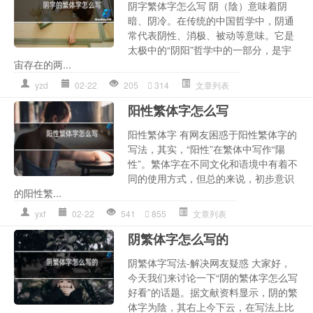
阴字繁体字怎么写 阴（陰）意味着阴
暗、阴冷。在传统的中国哲学中，阴通
常代表阴性、消极、被动等意味。它是
太极中的“阴阳”哲学中的一部分，是宇
宙存在的两...
yzd
02-22
205
314
文章列表
阳性繁体字怎么写
阳性繁体字 有网友困惑于阳性繁体字的
写法，其实，“阳性”在繁体中写作“陽
性”。繁体字在不同文化和语境中有着不
同的使用方式，但总的来说，初步意识
的阳性繁...
yxf
02-22
541
855
文章列表
阴繁体字怎么写的
阴繁体字写法-解决网友疑惑 大家好，
今天我们来讨论一下“阴的繁体字怎么写
好看”的话题。据文献资料显示，阴的繁
体字为陰，其右上今下云，在写法上比