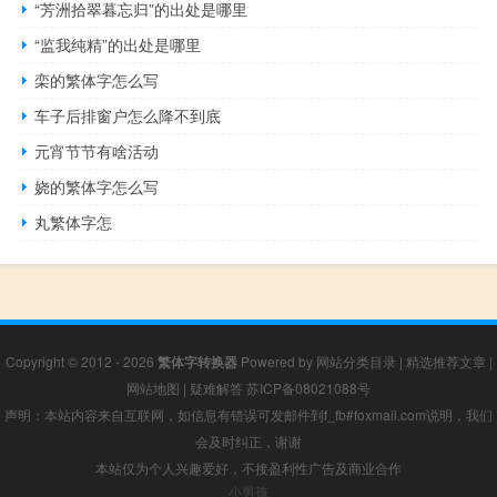
“芳洲拾翠暮忘归”的出处是哪里
“监我纯精”的出处是哪里
栾的繁体字怎么写
车子后排窗户怎么降不到底
元宵节节有啥活动
娆的繁体字怎么写
丸繁体字怎
Copyright © 2012 - 2026
繁体字转换器
Powered by
网站分类目录
|
精选推荐文章
|
网站地图
|
疑难解答
苏ICP备08021088号
声明：本站内容来自互联网，如信息有错误可发邮件到f_fb#foxmail.com说明，我们
会及时纠正，谢谢
本站仅为个人兴趣爱好，不接盈利性广告及商业合作
小男孩