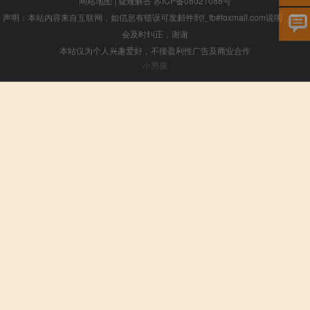
网站地图
|
疑难解答
苏ICP备08021088号
声明：本站内容来自互联网，如信息有错误可发邮件到f_fb#foxmail.com说明，我们
会及时纠正，谢谢
本站仅为个人兴趣爱好，不接盈利性广告及商业合作
小男孩