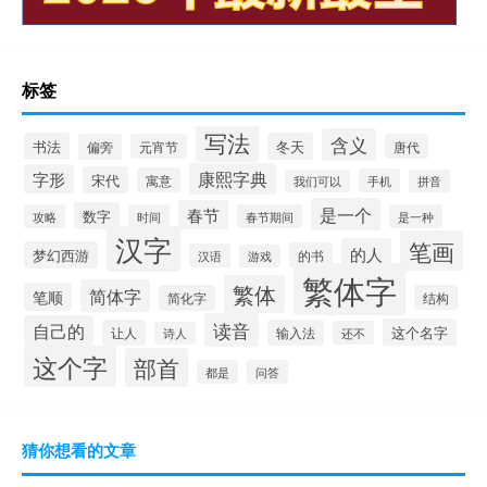
标签
写法
含义
书法
冬天
偏旁
元宵节
唐代
康熙字典
字形
宋代
寓意
手机
我们可以
拼音
是一个
春节
数字
攻略
时间
春节期间
是一种
汉字
笔画
的人
梦幻西游
的书
汉语
游戏
繁体字
繁体
简体字
笔顺
简化字
结构
读音
自己的
这个名字
让人
输入法
还不
诗人
这个字
部首
都是
问答
猜你想看的文章