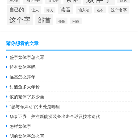
读音
自己的
这个名字
让人
输入法
还不
诗人
这个字
部首
都是
问答
猜你想看的文章
盛字繁体字怎么写
哲有繁体字吗
临高怎么拜年
甜醋鱼多大年龄
依的繁体字多少画
“忽与春风动”的出处是哪里
华泰证券：关注新能源装备出击全球及技术迭代
怎样繁体字
明的繁体字怎么写