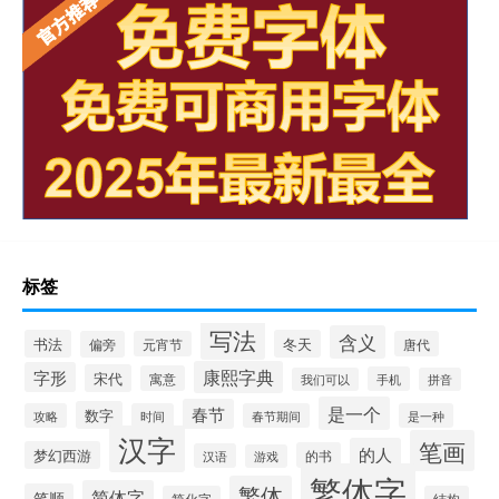
标签
写法
含义
书法
冬天
偏旁
元宵节
唐代
康熙字典
字形
宋代
寓意
手机
我们可以
拼音
是一个
春节
数字
攻略
时间
春节期间
是一种
汉字
笔画
的人
梦幻西游
的书
汉语
游戏
繁体字
繁体
简体字
笔顺
简化字
结构